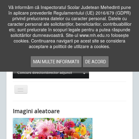
Vă informăm că Inspectoratul Scolar Judetean Mehedinti pune
în aplicare prevederile Regulamentului (UE) 2016/679 (GDPR)
privind prelucrarea datelor cu caracter personal. Datele cu
caracter personal ale solicitanților, beneficiarilor, contribuabililor
Cauta
etc. sunt prelucrate în scopuri legale pentru a putea răspunde
in
solicitărilor dumneavoastră. Site-ul www.mh.edu.ro folosește
site
cookies. Continuarea navigarii pe acest site se considera
Acasa
Cadre Didactice
acceptare a politicii de utilizare a cookies.
Departamente
Proiecte
MAI MULTE INFORMATII
DE ACORD
Examene Naționale
Concurs director/director adjunct
Comută
navigarea
Imagini aleatoare