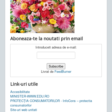
Ultimele articole:
Vi, 04.11.2022 -
Inspectoratul Școlar
Județean Mehedinți
Aboneaza-te la noutati prin email
Introduceti adresa de e-mail:
Livrat de
FeedBurner
Link-uri utile
Accesibilitate
MINISTER-WWW.EDU.RO
PROTECȚIA CONSUMATORILOR - InfoCons – protectia
consumatorilor
Site-uri web unitati