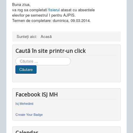
Buna ziua,
va rog sa completati
fisierul
atasat cu absentele
elevilor pe semestrul I pentru AJPIS.
Termen de completare: duminica, 09.03.2014.
Sunteți aici:
Acasă
Caută în site printr-un click
Cauta
in
Căutare
site
Facebook ISJ MH
Isj Mehedinti
Create Your Badge
Calendar