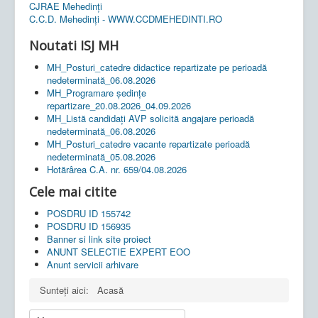
CJRAE Mehedinți
C.C.D. Mehedinţi - WWW.CCDMEHEDINTI.RO
Noutati ISJ MH
MH_Posturi_catedre didactice repartizate pe perioadă
nedeterminată_06.08.2026
MH_Programare ședințe
repartizare_20.08.2026_04.09.2026
MH_Listă candidați AVP solicită angajare perioadă
nedeterminată_06.08.2026
MH_Posturi_catedre vacante repartizate perioadă
nedeterminată_05.08.2026
Hotărârea C.A. nr. 659/04.08.2026
Cele mai citite
POSDRU ID 155742
POSDRU ID 156935
Banner si link site proiect
ANUNT SELECTIE EXPERT EOO
Anunt servicii arhivare
Sunteți aici:
Acasă