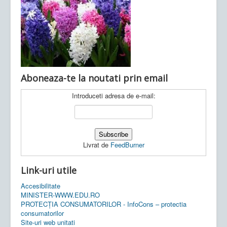
Ultimele articole:
Vi, 04.11.2022 -
Inspectoratul Școlar
Județean Mehedinți
Aboneaza-te la noutati prin email
Introduceti adresa de e-mail:
Livrat de
FeedBurner
Link-uri utile
Accesibilitate
MINISTER-WWW.EDU.RO
PROTECȚIA CONSUMATORILOR - InfoCons – protectia
consumatorilor
Site-uri web unitati