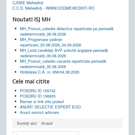
CJRAE Mehedinți
C.C.D. Mehedinţi - WWW.CCDMEHEDINTI.RO
Noutati ISJ MH
MH_Posturi_catedre didactice repartizate pe perioadă
nedeterminată_06.08.2026
MH_Programare ședințe
repartizare_20.08.2026_04.09.2026
MH_Listă candidați AVP solicită angajare perioadă
nedeterminată_06.08.2026
MH_Posturi_catedre vacante repartizate perioadă
nedeterminată_05.08.2026
Hotărârea C.A. nr. 659/04.08.2026
Cele mai citite
POSDRU ID 155742
POSDRU ID 156935
Banner si link site proiect
ANUNT SELECTIE EXPERT EOO
Anunt servicii arhivare
Sunteți aici:
Acasă