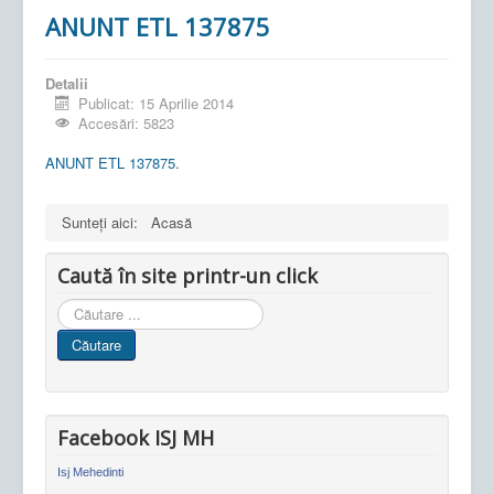
ANUNT ETL 137875
Detalii
Publicat: 15 Aprilie 2014
Accesări: 5823
ANUNT ETL 137875.
Sunteți aici:
Acasă
Caută în site printr-un click
Cauta
in
Căutare
site
Facebook ISJ MH
Isj Mehedinti