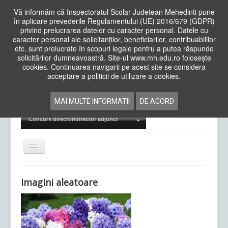
Vă informăm că Inspectoratul Scolar Judetean Mehedinti pune
în aplicare prevederile Regulamentului (UE) 2016/679 (GDPR)
privind prelucrarea datelor cu caracter personal. Datele cu
caracter personal ale solicitanților, beneficiarilor, contribuabililor
Cauta
etc. sunt prelucrate în scopuri legale pentru a putea răspunde
in
solicitărilor dumneavoastră. Site-ul www.mh.edu.ro folosește
site
cookies. Continuarea navigarii pe acest site se considera
Acasa
Cadre Didactice
acceptare a politicii de utilizare a cookies.
Departamente
Proiecte
MAI MULTE INFORMATII
DE ACORD
Examene Naționale
Concurs director/director adjunct
Comută
navigarea
Imagini aleatoare