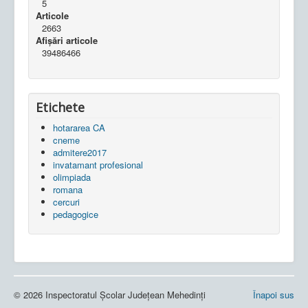
5
Articole
2663
Afișări articole
39486466
Etichete
hotararea CA
cneme
admitere2017
invatamant profesional
olimpiada
romana
cercuri
pedagogice
© 2026 Inspectoratul Școlar Județean Mehedinți
Înapoi sus