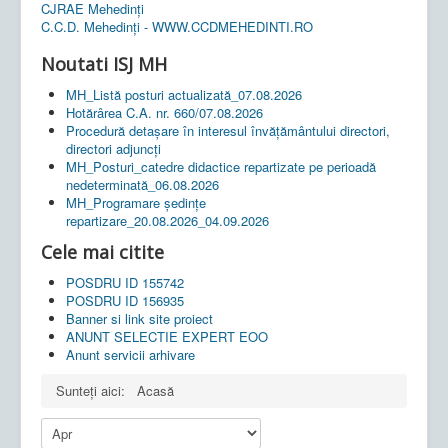
CJRAE Mehedinți
C.C.D. Mehedinţi - WWW.CCDMEHEDINTI.RO
Noutati ISJ MH
MH_Listă posturi actualizată_07.08.2026
Hotărârea C.A. nr. 660/07.08.2026
Procedură detașare în interesul învățământului directori,
directori adjuncți
MH_Posturi_catedre didactice repartizate pe perioadă
nedeterminată_06.08.2026
MH_Programare ședințe
repartizare_20.08.2026_04.09.2026
Cele mai citite
POSDRU ID 155742
POSDRU ID 156935
Banner si link site proiect
ANUNT SELECTIE EXPERT EOO
Anunt servicii arhivare
Sunteți aici:
Acasă