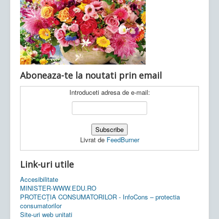
Ultimele articole:
Vi, 04.11.2022 -
Inspectoratul Școlar
Județean Mehedinți
Aboneaza-te la noutati prin email
Introduceti adresa de e-mail:
Livrat de
FeedBurner
Link-uri utile
Accesibilitate
MINISTER-WWW.EDU.RO
PROTECȚIA CONSUMATORILOR - InfoCons – protectia
consumatorilor
Site-uri web unitati