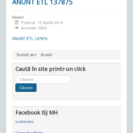
ANUNT ETL 137875
Detalii
Publicat: 15 Aprilie 2014
Accesări: 5824
ANUNT ETL 137875.
Sunteți aici:
Acasă
Caută în site printr-un click
Cauta
in
Căutare
site
Facebook ISJ MH
Isj Mehedinti
Create Your Badge