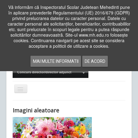
Vă informăm că Inspectoratul Scolar Judetean Mehedinti pune
în aplicare prevederile Regulamentului (UE) 2016/679 (GDPR)
privind prelucrarea datelor cu caracter personal. Datele cu
caracter personal ale solicitanților, beneficiarilor, contribuabililor
Cauta
etc. sunt prelucrate în scopuri legale pentru a putea răspunde
in
solicitărilor dumneavoastră. Site-ul www.mh.edu.ro folosește
site
cookies. Continuarea navigarii pe acest site se considera
Acasa
Cadre Didactice
acceptare a politicii de utilizare a cookies.
Departamente
Proiecte
MAI MULTE INFORMATII
DE ACORD
Examene Naționale
Concurs director/director adjunct
Comută
navigarea
Imagini aleatoare