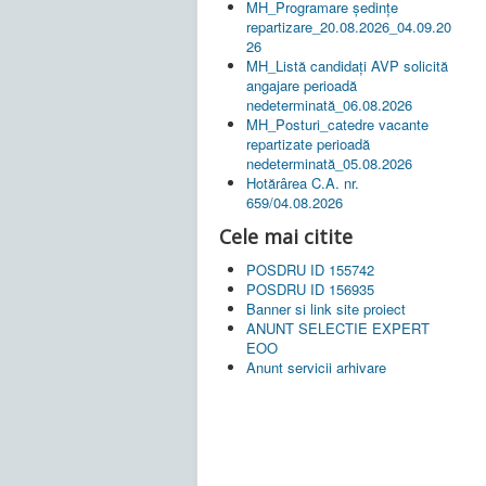
MH_Programare ședințe
repartizare_20.08.2026_04.09.20
26
MH_Listă candidați AVP solicită
angajare perioadă
nedeterminată_06.08.2026
MH_Posturi_catedre vacante
repartizate perioadă
nedeterminată_05.08.2026
Hotărârea C.A. nr.
659/04.08.2026
Cele mai citite
POSDRU ID 155742
POSDRU ID 156935
Banner si link site proiect
ANUNT SELECTIE EXPERT
EOO
Anunt servicii arhivare