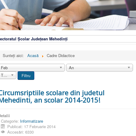
ectoratul Școlar Județean Mehedinți
Sunteți aici:
Acasă
Cadre Didactice
Feb
An
Toate
Filtru
Circumsriptiile scolare din judetul
Mehedinti, an scolar 2014-2015!
etalii
Categorie:
Informatizare
Publicat: 17 Februarie 2014
Accesări: 6330