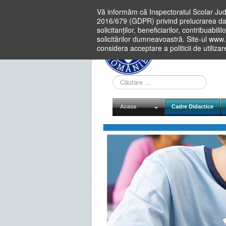
Vă informăm că Inspectoratul Scolar Jud
2016/679 (GDPR) privind prelucrarea dat
solicitanților, beneficiarilor, contribuabi
solicitărilor dumneavoastră. Site-ul www
considera acceptare a politicii de utiliza
Cauta
in
site
Acasa
Cadre Didactice