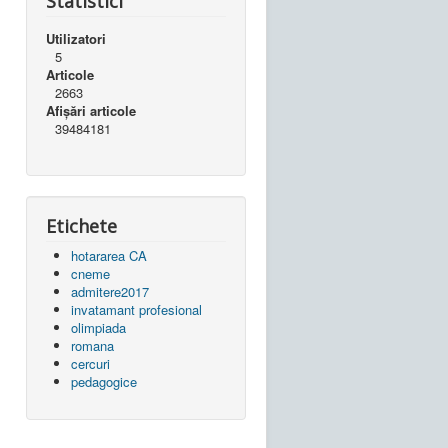
Statistici
Utilizatori
5
Articole
2663
Afișări articole
39484181
Etichete
hotararea CA
cneme
admitere2017
invatamant profesional
olimpiada
romana
cercuri
pedagogice