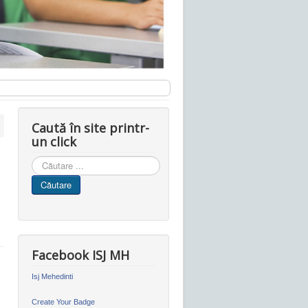
Caută în site printr-
un click
Cauta
in
Căutare
site
Facebook ISJ MH
Isj Mehedinti
Create Your Badge