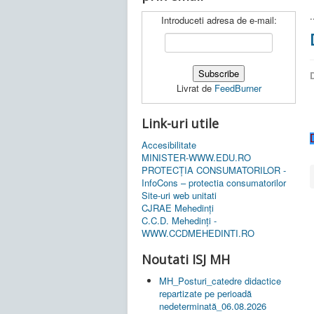
.
Introduceti adresa de e-mail:
D
Livrat de
FeedBurner
Link-uri utile
Accesibilitate
MINISTER-WWW.EDU.RO
PROTECȚIA CONSUMATORILOR -
InfoCons – protectia consumatorilor
Site-uri web unitati
CJRAE Mehedinți
C.C.D. Mehedinţi -
WWW.CCDMEHEDINTI.RO
Noutati ISJ MH
MH_Posturi_catedre didactice
repartizate pe perioadă
nedeterminată_06.08.2026