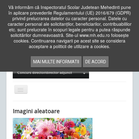
Vă informăm că Inspectoratul Scolar Judetean Mehedinti pune
în aplicare prevederile Regulamentului (UE) 2016/679 (GDPR)
privind prelucrarea datelor cu caracter personal. Datele cu
caracter personal ale solicitanților, beneficiarilor, contribuabililor
Cauta
etc. sunt prelucrate în scopuri legale pentru a putea răspunde
in
solicitărilor dumneavoastră. Site-ul www.mh.edu.ro folosește
site
cookies. Continuarea navigarii pe acest site se considera
Acasa
Cadre Didactice
acceptare a politicii de utilizare a cookies.
Departamente
Proiecte
MAI MULTE INFORMATII
DE ACORD
Examene Naționale
Concurs director/director adjunct
Comută
navigarea
Imagini aleatoare