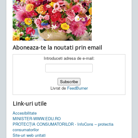
Ultimele articole:
Vi, 04.11.2022 -
Inspectoratul Școlar
Județean Mehedinți
Aboneaza-te la noutati prin email
Introduceti adresa de e-mail:
Livrat de
FeedBurner
Link-uri utile
Accesibilitate
MINISTER-WWW.EDU.RO
PROTECȚIA CONSUMATORILOR - InfoCons – protectia
consumatorilor
Site-uri web unitati