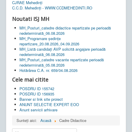
CJRAE Mehedinți
C.C.D. Mehedinţi - WWW.CCDMEHEDINTI.RO
Noutati ISJ MH
MH_Posturi_catedre didactice repartizate pe perioadă
nedeterminată_06.08.2026
MH_Programare ședințe
repartizare_20.08.2026_04.09.2026
MH_Listă candidați AVP solicită angajare perioadă
nedeterminată_06.08.2026
MH_Posturi_catedre vacante repartizate perioadă
nedeterminată_05.08.2026
Hotărârea C.A. nr. 659/04.08.2026
Cele mai citite
POSDRU ID 155742
POSDRU ID 156935
Banner si link site proiect
ANUNT SELECTIE EXPERT EOO
Anunt servicii arhivare
Sunteți aici:
Acasă
Cadre Didactice