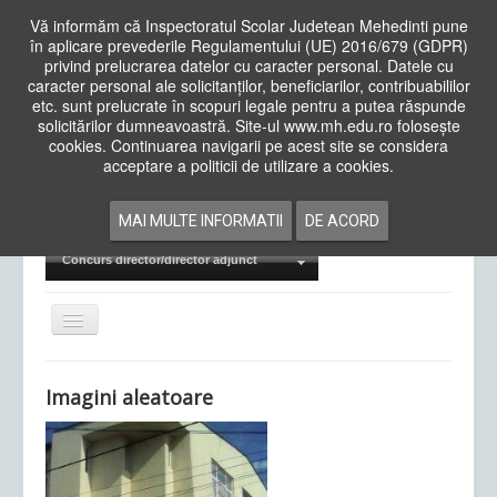
Vă informăm că Inspectoratul Scolar Judetean Mehedinti pune
în aplicare prevederile Regulamentului (UE) 2016/679 (GDPR)
privind prelucrarea datelor cu caracter personal. Datele cu
caracter personal ale solicitanților, beneficiarilor, contribuabililor
Cauta
etc. sunt prelucrate în scopuri legale pentru a putea răspunde
in
solicitărilor dumneavoastră. Site-ul www.mh.edu.ro folosește
site
cookies. Continuarea navigarii pe acest site se considera
Acasa
Cadre Didactice
acceptare a politicii de utilizare a cookies.
Departamente
Proiecte
MAI MULTE INFORMATII
DE ACORD
Examene Naționale
Concurs director/director adjunct
Comută
navigarea
Imagini aleatoare