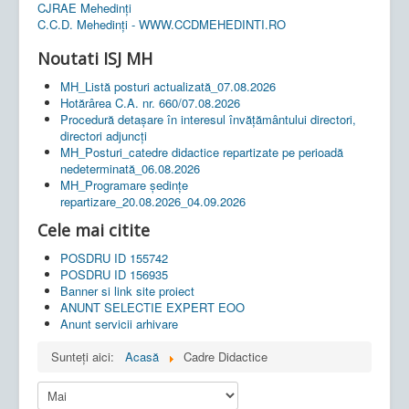
CJRAE Mehedinți
C.C.D. Mehedinţi - WWW.CCDMEHEDINTI.RO
Noutati ISJ MH
MH_Listă posturi actualizată_07.08.2026
Hotărârea C.A. nr. 660/07.08.2026
Procedură detașare în interesul învățământului directori,
directori adjuncți
MH_Posturi_catedre didactice repartizate pe perioadă
nedeterminată_06.08.2026
MH_Programare ședințe
repartizare_20.08.2026_04.09.2026
Cele mai citite
POSDRU ID 155742
POSDRU ID 156935
Banner si link site proiect
ANUNT SELECTIE EXPERT EOO
Anunt servicii arhivare
Sunteți aici:
Acasă
Cadre Didactice