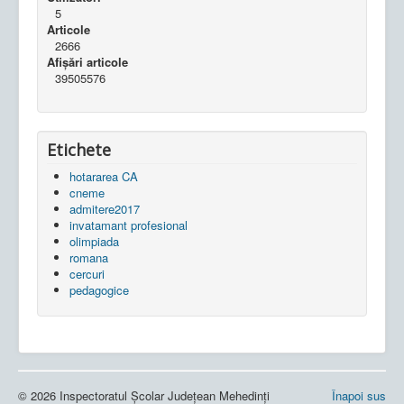
5
Articole
2666
Afișări articole
39505576
Etichete
hotararea CA
cneme
admitere2017
invatamant profesional
olimpiada
romana
cercuri
pedagogice
© 2026 Inspectoratul Școlar Județean Mehedinți
Înapoi sus