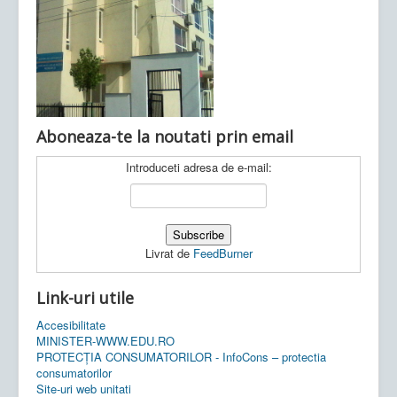
Ultimele articole:
Vi, 04.11.2022 -
Inspectoratul Școlar
Județean Mehedinți
Aboneaza-te la noutati prin email
Introduceti adresa de e-mail:
Livrat de
FeedBurner
Link-uri utile
Accesibilitate
MINISTER-WWW.EDU.RO
PROTECȚIA CONSUMATORILOR - InfoCons – protectia
consumatorilor
Site-uri web unitati