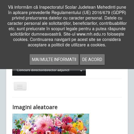
Vă informăm că Inspectoratul Scolar Judetean Mehedinti pune
în aplicare prevederile Regulamentului (UE) 2016/679 (GDPR)
privind prelucrarea datelor cu caracter personal. Datele cu
caracter personal ale solicitanților, beneficiarilor, contribuabililor
Cauta
etc. sunt prelucrate în scopuri legale pentru a putea răspunde
in
solicitărilor dumneavoastră. Site-ul www.mh.edu.ro folosește
site
cookies. Continuarea navigarii pe acest site se considera
Acasa
Cadre Didactice
acceptare a politicii de utilizare a cookies.
Departamente
Proiecte
MAI MULTE INFORMATII
DE ACORD
Examene Naționale
Concurs director/director adjunct
Comută
navigarea
Imagini aleatoare