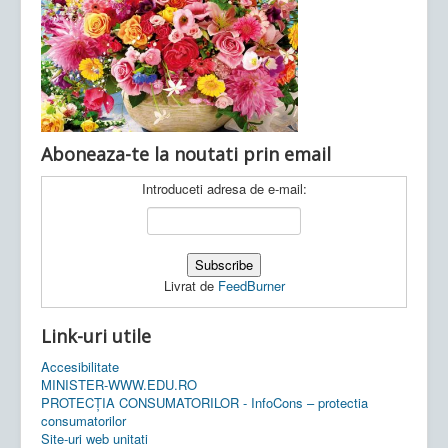
Ultimele articole:
Vi, 04.11.2022 -
Inspectoratul Școlar
Județean Mehedinți
Aboneaza-te la noutati prin email
Introduceti adresa de e-mail:
Livrat de
FeedBurner
Link-uri utile
Accesibilitate
MINISTER-WWW.EDU.RO
PROTECȚIA CONSUMATORILOR - InfoCons – protectia
consumatorilor
Site-uri web unitati