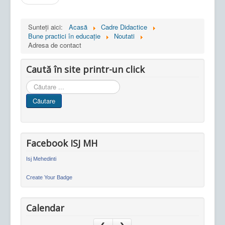
Sunteți aici:
Acasă
Cadre Didactice
Bune practici în educaţie
Noutati
Adresa de contact
Caută în site printr-un click
Cauta
in
Căutare
site
Facebook ISJ MH
Isj Mehedinti
Create Your Badge
Calendar