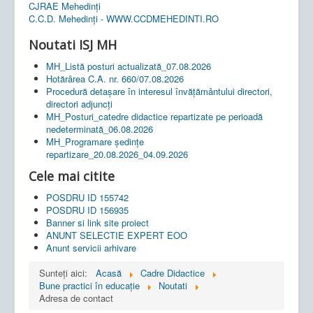
CJRAE Mehedinți
C.C.D. Mehedinţi - WWW.CCDMEHEDINTI.RO
Noutati ISJ MH
MH_Listă posturi actualizată_07.08.2026
Hotărârea C.A. nr. 660/07.08.2026
Procedură detașare în interesul învățământului directori,
directori adjuncți
MH_Posturi_catedre didactice repartizate pe perioadă
nedeterminată_06.08.2026
MH_Programare ședințe
repartizare_20.08.2026_04.09.2026
Cele mai citite
POSDRU ID 155742
POSDRU ID 156935
Banner si link site proiect
ANUNT SELECTIE EXPERT EOO
Anunt servicii arhivare
Sunteți aici:
Acasă
Cadre Didactice
Bune practici în educaţie
Noutati
Adresa de contact