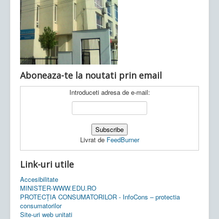
Ultimele articole:
Vi, 04.11.2022 -
Inspectoratul Școlar
Județean Mehedinți
Aboneaza-te la noutati prin email
Introduceti adresa de e-mail:
Livrat de
FeedBurner
Link-uri utile
Accesibilitate
MINISTER-WWW.EDU.RO
PROTECȚIA CONSUMATORILOR - InfoCons – protectia
consumatorilor
Site-uri web unitati