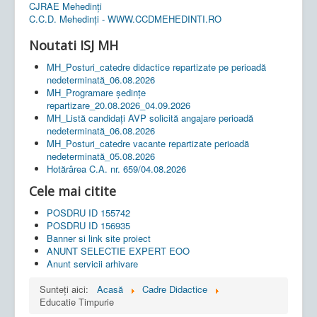
CJRAE Mehedinți
C.C.D. Mehedinţi - WWW.CCDMEHEDINTI.RO
Noutati ISJ MH
MH_Posturi_catedre didactice repartizate pe perioadă
nedeterminată_06.08.2026
MH_Programare ședințe
repartizare_20.08.2026_04.09.2026
MH_Listă candidați AVP solicită angajare perioadă
nedeterminată_06.08.2026
MH_Posturi_catedre vacante repartizate perioadă
nedeterminată_05.08.2026
Hotărârea C.A. nr. 659/04.08.2026
Cele mai citite
POSDRU ID 155742
POSDRU ID 156935
Banner si link site proiect
ANUNT SELECTIE EXPERT EOO
Anunt servicii arhivare
Sunteți aici:
Acasă
Cadre Didactice
Educatie Timpurie