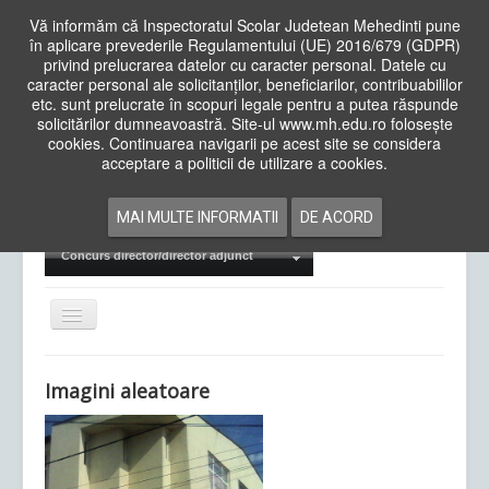
Vă informăm că Inspectoratul Scolar Judetean Mehedinti pune
în aplicare prevederile Regulamentului (UE) 2016/679 (GDPR)
privind prelucrarea datelor cu caracter personal. Datele cu
caracter personal ale solicitanților, beneficiarilor, contribuabililor
Cauta
etc. sunt prelucrate în scopuri legale pentru a putea răspunde
in
solicitărilor dumneavoastră. Site-ul www.mh.edu.ro folosește
site
cookies. Continuarea navigarii pe acest site se considera
Acasa
Cadre Didactice
acceptare a politicii de utilizare a cookies.
Departamente
Proiecte
MAI MULTE INFORMATII
DE ACORD
Examene Naționale
Concurs director/director adjunct
Comută
navigarea
Imagini aleatoare