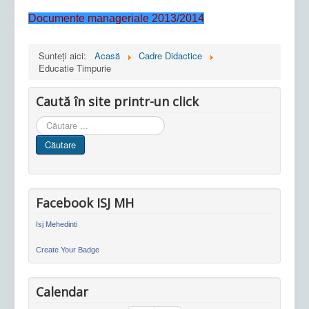
Documente manageriale 2013/2014
Sunteți aici:
Acasă
Cadre Didactice
Educatie Timpurie
Caută în site printr-un click
Cauta
in
Căutare
site
Facebook ISJ MH
Isj Mehedinti
Create Your Badge
Calendar