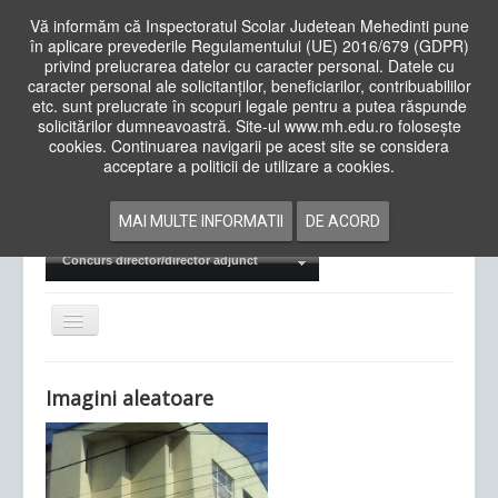
Vă informăm că Inspectoratul Scolar Judetean Mehedinti pune
în aplicare prevederile Regulamentului (UE) 2016/679 (GDPR)
privind prelucrarea datelor cu caracter personal. Datele cu
caracter personal ale solicitanților, beneficiarilor, contribuabililor
Cauta
etc. sunt prelucrate în scopuri legale pentru a putea răspunde
in
solicitărilor dumneavoastră. Site-ul www.mh.edu.ro folosește
site
cookies. Continuarea navigarii pe acest site se considera
Acasa
Cadre Didactice
acceptare a politicii de utilizare a cookies.
Departamente
Proiecte
MAI MULTE INFORMATII
DE ACORD
Examene Naționale
Concurs director/director adjunct
Comută
navigarea
Imagini aleatoare