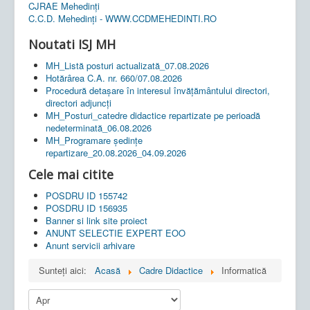
CJRAE Mehedinți
C.C.D. Mehedinţi - WWW.CCDMEHEDINTI.RO
Noutati ISJ MH
MH_Listă posturi actualizată_07.08.2026
Hotărârea C.A. nr. 660/07.08.2026
Procedură detașare în interesul învățământului directori,
directori adjuncți
MH_Posturi_catedre didactice repartizate pe perioadă
nedeterminată_06.08.2026
MH_Programare ședințe
repartizare_20.08.2026_04.09.2026
Cele mai citite
POSDRU ID 155742
POSDRU ID 156935
Banner si link site proiect
ANUNT SELECTIE EXPERT EOO
Anunt servicii arhivare
Sunteți aici:
Acasă
Cadre Didactice
Informatică