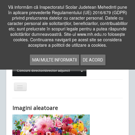
Vă informăm că Inspectoratul Scolar Judetean Mehedinti pune
în aplicare prevederile Regulamentului (UE) 2016/679 (GDPR)
privind prelucrarea datelor cu caracter personal. Datele cu
caracter personal ale solicitanților, beneficiarilor, contribuabililor
Cauta
etc. sunt prelucrate în scopuri legale pentru a putea răspunde
in
solicitărilor dumneavoastră. Site-ul www.mh.edu.ro folosește
site
cookies. Continuarea navigarii pe acest site se considera
Acasa
Cadre Didactice
acceptare a politicii de utilizare a cookies.
Departamente
Proiecte
MAI MULTE INFORMATII
DE ACORD
Examene Naționale
Concurs director/director adjunct
Comută
navigarea
Imagini aleatoare