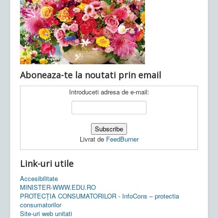
Ultimele articole:
Vi, 04.11.2022 -
Inspectoratul Școlar
Județean Mehedinți
Aboneaza-te la noutati prin email
Introduceti adresa de e-mail:
Livrat de
FeedBurner
Link-uri utile
Accesibilitate
MINISTER-WWW.EDU.RO
PROTECȚIA CONSUMATORILOR - InfoCons – protectia
consumatorilor
Site-uri web unitati