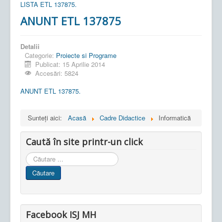
LISTA ETL 137875.
ANUNT ETL 137875
Detalii
Categorie:
Proiecte si Programe
Publicat: 15 Aprilie 2014
Accesări: 5824
ANUNT ETL 137875.
Sunteți aici:
Acasă
Cadre Didactice
Informatică
Caută în site printr-un click
Cauta
in
Căutare
site
Facebook ISJ MH