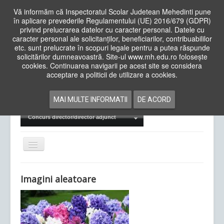
Vă informăm că Inspectoratul Scolar Judetean Mehedinti pune
în aplicare prevederile Regulamentului (UE) 2016/679 (GDPR)
privind prelucrarea datelor cu caracter personal. Datele cu
caracter personal ale solicitanților, beneficiarilor, contribuabililor
Cauta
etc. sunt prelucrate în scopuri legale pentru a putea răspunde
in
solicitărilor dumneavoastră. Site-ul www.mh.edu.ro folosește
site
cookies. Continuarea navigarii pe acest site se considera
Acasa
Cadre Didactice
acceptare a politicii de utilizare a cookies.
Departamente
Proiecte
MAI MULTE INFORMATII
DE ACORD
Examene Naționale
Concurs director/director adjunct
Comută
navigarea
Imagini aleatoare