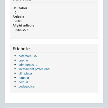
Utilizatori
5
Articole
2666
Afișări articole
39512277
Etichete
hotararea CA
cneme
admitere2017
invatamant profesional
olimpiada
romana
cercuri
pedagogice