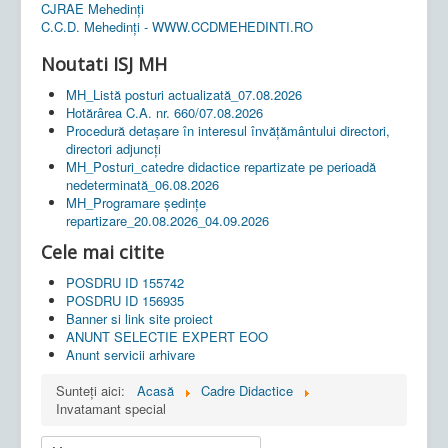
CJRAE Mehedinți
C.C.D. Mehedinţi - WWW.CCDMEHEDINTI.RO
Noutati ISJ MH
MH_Listă posturi actualizată_07.08.2026
Hotărârea C.A. nr. 660/07.08.2026
Procedură detașare în interesul învățământului directori,
directori adjuncți
MH_Posturi_catedre didactice repartizate pe perioadă
nedeterminată_06.08.2026
MH_Programare ședințe
repartizare_20.08.2026_04.09.2026
Cele mai citite
POSDRU ID 155742
POSDRU ID 156935
Banner si link site proiect
ANUNT SELECTIE EXPERT EOO
Anunt servicii arhivare
Sunteți aici:
Acasă
Cadre Didactice
Invatamant special