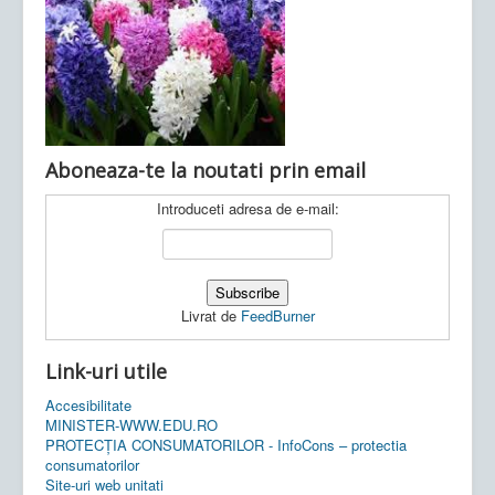
Ultimele articole:
Vi, 04.11.2022 -
Inspectoratul Școlar
Județean Mehedinți
Aboneaza-te la noutati prin email
Introduceti adresa de e-mail:
Livrat de
FeedBurner
Link-uri utile
Accesibilitate
MINISTER-WWW.EDU.RO
PROTECȚIA CONSUMATORILOR - InfoCons – protectia
consumatorilor
Site-uri web unitati