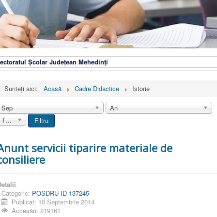
ectoratul Școlar Județean Mehedinți
Sunteți aici:
Acasă
Cadre Didactice
Istorie
Sep
An
Toate
Filtru
Anunt servicii tiparire materiale de
consiliere
etalii
Categorie:
POSDRU ID 137245
Publicat: 10 Septembrie 2014
Accesări: 219161