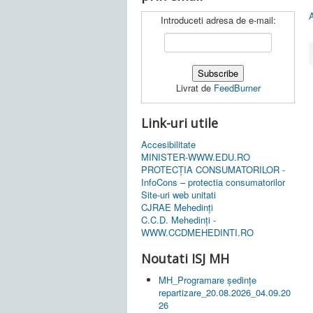
A
Introduceti adresa de e-mail:
Livrat de
FeedBurner
Link-uri utile
Accesibilitate
MINISTER-WWW.EDU.RO
PROTECȚIA CONSUMATORILOR -
InfoCons – protectia consumatorilor
Site-uri web unitati
CJRAE Mehedinți
C.C.D. Mehedinţi -
WWW.CCDMEHEDINTI.RO
Noutati ISJ MH
MH_Programare ședințe
repartizare_20.08.2026_04.09.20
26