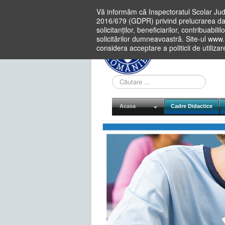
Vă informăm că Inspectoratul Scolar Jud
2016/679 (GDPR) privind prelucrarea dat
solicitanților, beneficiarilor, contribuabi
solicitărilor dumneavoastră. Site-ul www
considera acceptare a politicii de utiliza
Cauta
in
site
Acasa
Cadre Didactice