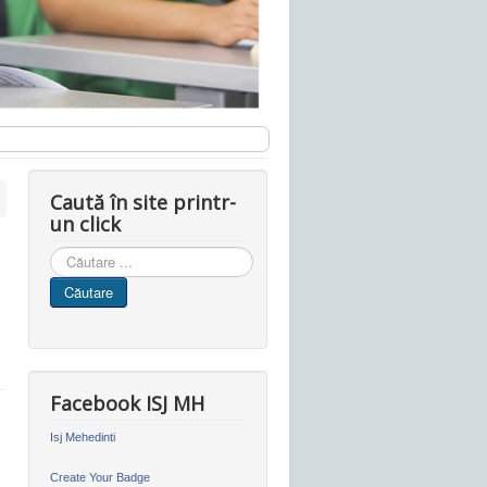
Caută în site printr-
un click
Cauta
in
Căutare
site
Facebook ISJ MH
Isj Mehedinti
Create Your Badge