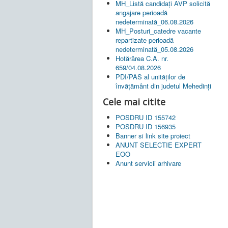
MH_Listă candidați AVP solicită
angajare perioadă
nedeterminată_06.08.2026
MH_Posturi_catedre vacante
repartizate perioadă
nedeterminată_05.08.2026
Hotărârea C.A. nr.
659/04.08.2026
PDI/PAS al unităților de
învățământ din judetul Mehedinți
Cele mai citite
POSDRU ID 155742
POSDRU ID 156935
Banner si link site proiect
ANUNT SELECTIE EXPERT
EOO
Anunt servicii arhivare