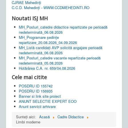
CJRAE Mehedinți
C.C.D. Mehedinţi - WWW.CCDMEHEDINTI.RO
Noutati ISJ MH
MH_Posturi_catedre didactice repartizate pe perioadă
nedeterminată_06.08.2026
MH_Programare ședințe
repartizare_20.08.2026_04.09.2026
MH_Listă candidați AVP solicită angajare perioadă
nedeterminată_06.08.2026
MH_Posturi_catedre vacante repartizate perioadă
nedeterminată_05.08.2026
Hotărârea C.A. nr. 659/04.08.2026
Cele mai citite
POSDRU ID 155742
POSDRU ID 156935
Banner si link site proiect
ANUNT SELECTIE EXPERT EOO
Anunt servicii arhivare
Sunteți aici:
Acasă
Cadre Didactice
Limbi moderne