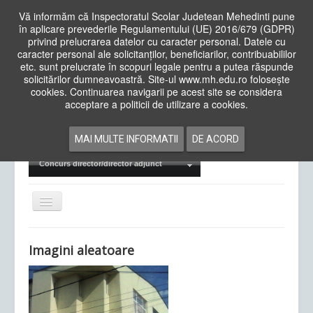
Vă informăm că Inspectoratul Scolar Judetean Mehedinti pune
în aplicare prevederile Regulamentului (UE) 2016/679 (GDPR)
privind prelucrarea datelor cu caracter personal. Datele cu
caracter personal ale solicitanților, beneficiarilor, contribuabililor
Cauta
etc. sunt prelucrate în scopuri legale pentru a putea răspunde
in
solicitărilor dumneavoastră. Site-ul www.mh.edu.ro folosește
site
cookies. Continuarea navigarii pe acest site se considera
Acasa
Cadre Didactice
acceptare a politicii de utilizare a cookies.
Departamente
Proiecte
MAI MULTE INFORMATII
DE ACORD
Examene Naționale
Concurs director/director adjunct
Comută
navigarea
Imagini aleatoare