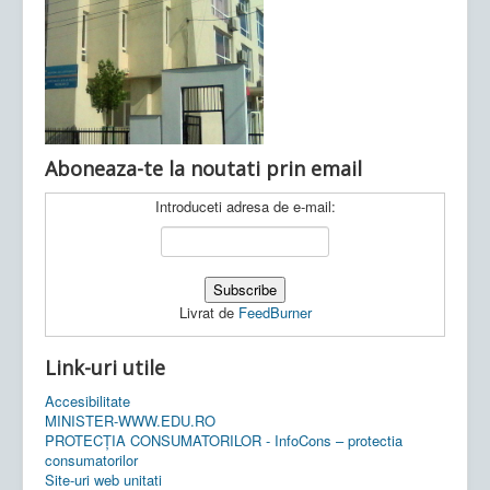
Ultimele articole:
Vi, 04.11.2022 -
Inspectoratul Școlar
Județean Mehedinți
Aboneaza-te la noutati prin email
Introduceti adresa de e-mail:
Livrat de
FeedBurner
Link-uri utile
Accesibilitate
MINISTER-WWW.EDU.RO
PROTECȚIA CONSUMATORILOR - InfoCons – protectia
consumatorilor
Site-uri web unitati