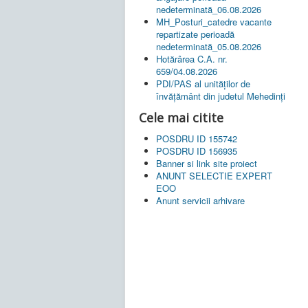
nedeterminată_06.08.2026
MH_Posturi_catedre vacante
repartizate perioadă
nedeterminată_05.08.2026
Hotărârea C.A. nr.
659/04.08.2026
PDI/PAS al unităților de
învățământ din judetul Mehedinți
Cele mai citite
POSDRU ID 155742
POSDRU ID 156935
Banner si link site proiect
ANUNT SELECTIE EXPERT
EOO
Anunt servicii arhivare