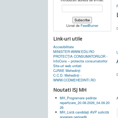
P
Livrat de
FeedBurner
D
Link-uri utile
Accesibilitate
MINISTER-WWW.EDU.RO
PROTECȚIA CONSUMATORILOR -
InfoCons – protectia consumatorilor
Site-uri web unitati
CJRAE Mehedinți
D
C.C.D. Mehedinţi -
WWW.CCDMEHEDINTI.RO
Noutati ISJ MH
MH_Programare ședințe
repartizare_20.08.2026_04.09.20
26
MH_Listă candidați AVP solicită
angajare perioadă