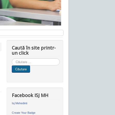
Caută în site printr-
un click
Cauta
in
Căutare
site
Facebook ISJ MH
Isj Mehedinti
Create Your Badge