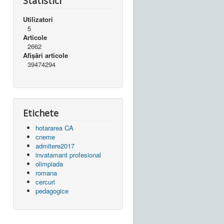
Statistici
Utilizatori
5
Articole
2662
Afișări articole
39474294
Etichete
hotararea CA
cneme
admitere2017
invatamant profesional
olimpiada
romana
cercuri
pedagogice