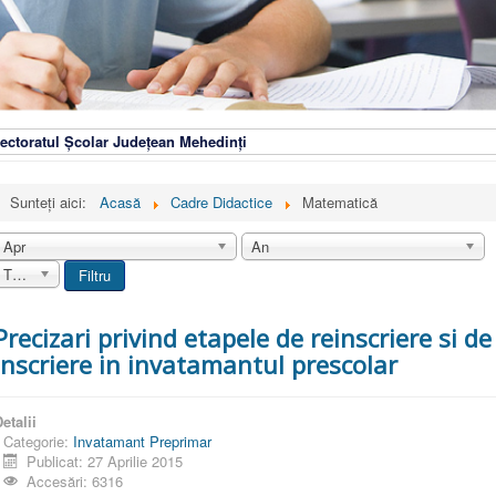
ectoratul Școlar Județean Mehedinți
Sunteți aici:
Acasă
Cadre Didactice
Matematică
Apr
An
Toate
Filtru
Precizari privind etapele de reinscriere si de
inscriere in invatamantul prescolar
etalii
Categorie:
Invatamant Preprimar
Publicat: 27 Aprilie 2015
Accesări: 6316