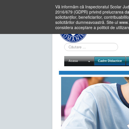
Vă informăm că Inspectoratul Scolar Jud
2016/679 (GDPR) privind prelucrarea dat
solicitanților, beneficiarilor, contribuabi
solicitărilor dumneavoastră. Site-ul www
considera acceptare a politicii de utiliza
Cauta
in
site
Acasa
Cadre Didactice