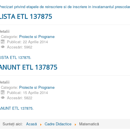
recizari privind etapele de reinscriere si de inscriere in invatamantul prescola
LISTA ETL 137875
etalii
Categorie:
Proiecte si Programe
Publicat: 22 Aprilie 2014
Accesări: 5962
LISTA ETL 137875.
ANUNT ETL 137875
etalii
Categorie:
Proiecte si Programe
Publicat: 15 Aprilie 2014
Accesări: 5822
ANUNT ETL 137875.
Sunteți aici:
Acasă
Cadre Didactice
Matematică