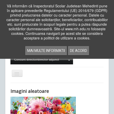
Vă informăm că Inspectoratul Scolar Judetean Mehedinti pune
în aplicare prevederile Regulamentului (UE) 2016/679 (GDPR)
privind prelucrarea datelor cu caracter personal. Datele cu
caracter personal ale solicitanților, beneficiarilor, contribuabililor
Cauta
etc. sunt prelucrate în scopuri legale pentru a putea răspunde
in
solicitărilor dumneavoastră. Site-ul www.mh.edu.ro folosește
site
cookies. Continuarea navigarii pe acest site se considera
Acasa
Cadre Didactice
acceptare a politicii de utilizare a cookies.
Departamente
Proiecte
MAI MULTE INFORMATII
DE ACORD
Examene Naționale
Concurs director/director adjunct
Comută
navigarea
Imagini aleatoare