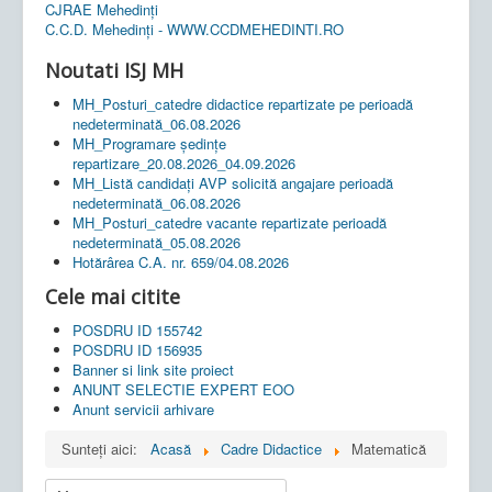
CJRAE Mehedinți
C.C.D. Mehedinţi - WWW.CCDMEHEDINTI.RO
Noutati ISJ MH
MH_Posturi_catedre didactice repartizate pe perioadă
nedeterminată_06.08.2026
MH_Programare ședințe
repartizare_20.08.2026_04.09.2026
MH_Listă candidați AVP solicită angajare perioadă
nedeterminată_06.08.2026
MH_Posturi_catedre vacante repartizate perioadă
nedeterminată_05.08.2026
Hotărârea C.A. nr. 659/04.08.2026
Cele mai citite
POSDRU ID 155742
POSDRU ID 156935
Banner si link site proiect
ANUNT SELECTIE EXPERT EOO
Anunt servicii arhivare
Sunteți aici:
Acasă
Cadre Didactice
Matematică