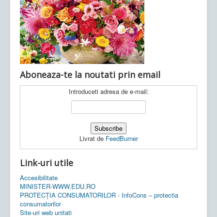
Ultimele articole:
Vi, 04.11.2022 -
Inspectoratul Școlar
Județean Mehedinți
Aboneaza-te la noutati prin email
Introduceti adresa de e-mail:
Livrat de
FeedBurner
Link-uri utile
Accesibilitate
MINISTER-WWW.EDU.RO
PROTECȚIA CONSUMATORILOR - InfoCons – protectia
consumatorilor
Site-uri web unitati