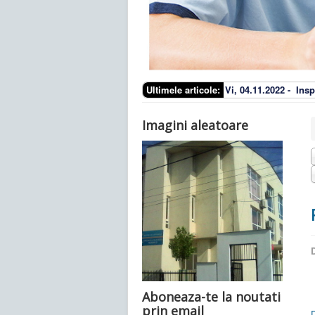
Ultimele articole:
Vi, 04.11.2022 -
Insp
Imagini aleatoare
D
Aboneaza-te la noutati
prin email