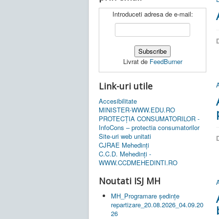
Introduceti adresa de e-mail:
D
Livrat de
FeedBurner
Link-uri utile
A
Accesibilitate
MINISTER-WWW.EDU.RO
PROTECȚIA CONSUMATORILOR -
InfoCons – protectia consumatorilor
Site-uri web unitati
D
CJRAE Mehedinți
C.C.D. Mehedinţi -
WWW.CCDMEHEDINTI.RO
Noutati ISJ MH
A
MH_Programare ședințe
repartizare_20.08.2026_04.09.20
26