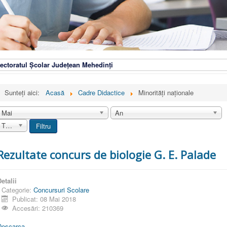
ectoratul Școlar Județean Mehedinți
Sunteți aici:
Acasă
Cadre Didactice
Minorități naționale
Mai
An
Toate
Filtru
Rezultate concurs de biologie G. E. Palade
etalii
Categorie:
Concursuri Scolare
Publicat: 08 Mai 2018
Accesări: 210369
Descarca