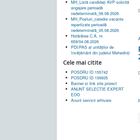
MH_Listă candidați AVP solicită
angajare perioadă
D
nedeterminată_06.08.2026
MH_Posturi_catedre vacante
repartizate perioadă
nedeterminată_05.08.2026
Hotărârea C.A. nr.
A
659/04.08.2026
PDI/PAS al unităților de
învățământ din judetul Mehedinți
Cele mai citite
POSDRU ID 155742
D
POSDRU ID 156935
Banner si link site proiect
ANUNT SELECTIE EXPERT
EOO
Anunt servicii arhivare
P