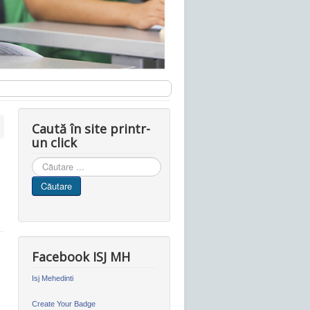
Caută în site printr-
un click
Cauta
in
Căutare
site
Facebook ISJ MH
Isj Mehedinti
Create Your Badge