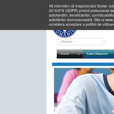
Vă informăm că Inspectoratul Scolar Jud
2016/679 (GDPR) privind prelucrarea dat
solicitanților, beneficiarilor, contribuabi
solicitărilor dumneavoastră. Site-ul www
considera acceptare a politicii de utiliza
Cauta
in
site
Acasa
Cadre Didactice