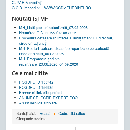
CJRAE Mehedinți
C.C.D. Mehedinţi - WWW.CCDMEHEDINTI.RO
Noutati ISJ MH
MH_Listă posturi actualizată_07.08.2026
Hotărârea C.A. nr. 660/07.08.2026
Procedură detașare în interesul învățământului directori,
directori adjuncți
MH_Posturi_catedre didactice repartizate pe perioadă
nedeterminată_06.08.2026
MH_Programare ședințe
repartizare_20.08.2026_04.09.2026
Cele mai citite
POSDRU ID 155742
POSDRU ID 156935
Banner si link site proiect
ANUNT SELECTIE EXPERT EOO
Anunt servicii arhivare
Sunteți aici:
Acasă
Cadre Didactice
Olimpiade școlare