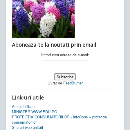
Ultimele articole:
Vi, 04.11.2022 -
Inspectoratul Școlar
Județean Mehedinți
Aboneaza-te la noutati prin email
Introduceti adresa de e-mail:
Livrat de
FeedBurner
Link-uri utile
Accesibilitate
MINISTER-WWW.EDU.RO
PROTECȚIA CONSUMATORILOR - InfoCons – protectia
consumatorilor
Site-uri web unitati