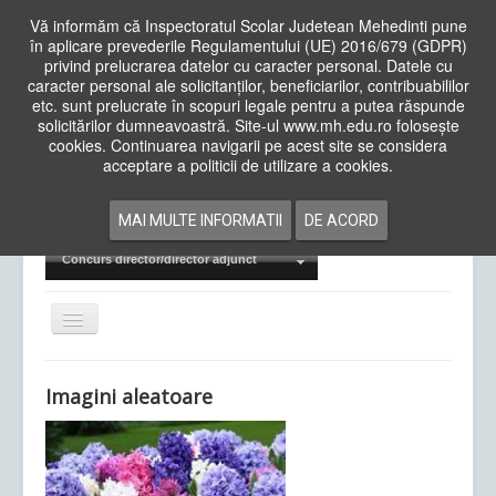
Vă informăm că Inspectoratul Scolar Judetean Mehedinti pune
în aplicare prevederile Regulamentului (UE) 2016/679 (GDPR)
privind prelucrarea datelor cu caracter personal. Datele cu
caracter personal ale solicitanților, beneficiarilor, contribuabililor
Cauta
etc. sunt prelucrate în scopuri legale pentru a putea răspunde
in
solicitărilor dumneavoastră. Site-ul www.mh.edu.ro folosește
site
cookies. Continuarea navigarii pe acest site se considera
Acasa
Cadre Didactice
acceptare a politicii de utilizare a cookies.
Departamente
Proiecte
MAI MULTE INFORMATII
DE ACORD
Examene Naționale
Concurs director/director adjunct
Comută
navigarea
Imagini aleatoare