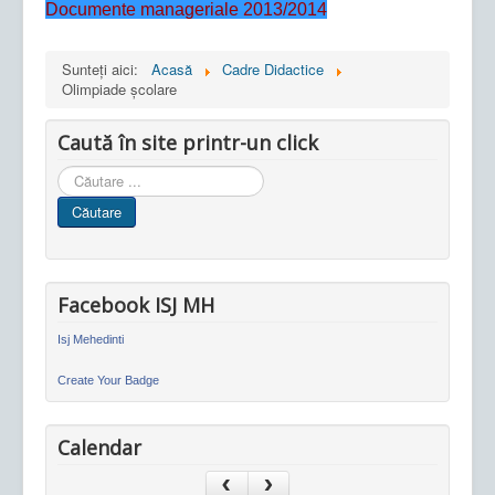
Documente manageriale 2013/2014
Sunteți aici:
Acasă
Cadre Didactice
Olimpiade școlare
Caută în site printr-un click
Cauta
in
Căutare
site
Facebook ISJ MH
Isj Mehedinti
Create Your Badge
Calendar