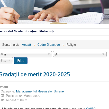
ectoratul Școlar Județean Mehedinți
Sunteți aici:
Acasă
Cadre Didactice
Religie
Mar
An
Toate
Filtru
Gradații de merit 2020-2025
etalii
Categorie:
Managementul Resurselor Umane
Publicat: 04 Martie 2020
Accesări: 6982
. Metodologia privind acordarea gradației de merit 2020-2025-
OMEC