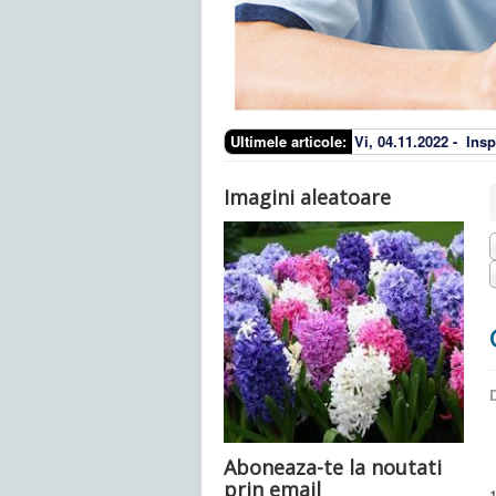
Ultimele articole:
Vi, 04.11.2022 -
Insp
Imagini aleatoare
D
Aboneaza-te la noutati
prin email
1