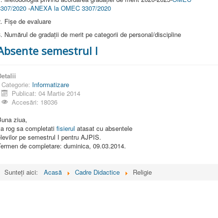
3307/2020
-
ANEXA la OMEC 3307/2020
. Fișe de evaluare
. Numărul de gradații de merit pe categorii de personal/discipline
Absente semestrul I
etalii
Categorie:
Informatizare
Publicat: 04 Martie 2014
Accesări: 18036
Buna ziua,
va rog sa completati
fisierul
atasat cu absentele
levilor pe semestrul I pentru AJPIS.
Termen de completare: duminica, 09.03.2014.
Sunteți aici:
Acasă
Cadre Didactice
Religie