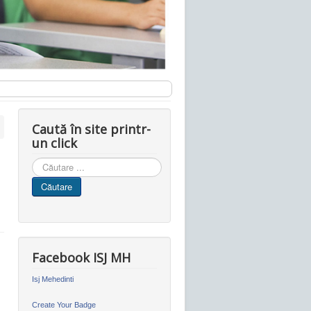
Caută în site printr-
un click
Cauta
in
Căutare
site
Facebook ISJ MH
Isj Mehedinti
Create Your Badge