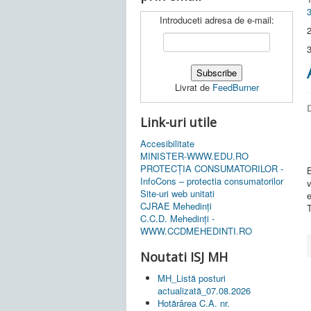
Introduceti adresa de e-mail:
2
3
Livrat de
FeedBurner
D
Link-uri utile
Accesibilitate
MINISTER-WWW.EDU.RO
PROTECȚIA CONSUMATORILOR -
InfoCons – protectia consumatorilor
Site-uri web unitati
e
CJRAE Mehedinți
C.C.D. Mehedinţi -
WWW.CCDMEHEDINTI.RO
Noutati ISJ MH
MH_Listă posturi
actualizată_07.08.2026
Hotărârea C.A. nr.