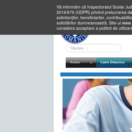
Vă informăm că Inspectoratul Scolar Jud
2016/679 (GDPR) privind prelucrarea dat
solicitanților, beneficiarilor, contribuabi
solicitărilor dumneavoastră. Site-ul www
considera acceptare a politicii de utiliza
Cauta
in
site
Acasa
Cadre Didactice