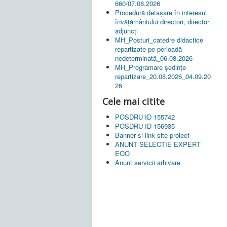
660/07.08.2026
Procedură detașare în interesul
învățământului directori, directori
adjuncți
MH_Posturi_catedre didactice
repartizate pe perioadă
nedeterminată_06.08.2026
MH_Programare ședințe
repartizare_20.08.2026_04.09.20
26
Cele mai citite
POSDRU ID 155742
POSDRU ID 156935
Banner si link site proiect
ANUNT SELECTIE EXPERT
EOO
Anunt servicii arhivare