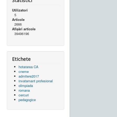
Statistici
Utilizatori
5
Articole
2666
Afișări articole
39496196
Etichete
hotararea CA
cneme
admitere2017
invatamant profesional
olimpiada
romana
cercuri
pedagogice