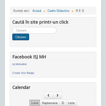
Sunteți aici:
Acasă
Cadre Didactice
R E D
Caută în site printr-un click
Cauta
in
Căutare
site
Facebook ISJ MH
Isj Mehedinti
Create Your Badge
Calendar
Luna
Saptamana
Zi
Lista