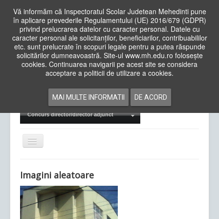
Vă informăm că Inspectoratul Scolar Judetean Mehedinti pune
în aplicare prevederile Regulamentului (UE) 2016/679 (GDPR)
privind prelucrarea datelor cu caracter personal. Datele cu
caracter personal ale solicitanților, beneficiarilor, contribuabililor
Cauta
etc. sunt prelucrate în scopuri legale pentru a putea răspunde
in
solicitărilor dumneavoastră. Site-ul www.mh.edu.ro folosește
site
cookies. Continuarea navigarii pe acest site se considera
Acasa
Cadre Didactice
acceptare a politicii de utilizare a cookies.
Departamente
Proiecte
MAI MULTE INFORMATII
DE ACORD
Examene Naționale
Concurs director/director adjunct
Comută
navigarea
Imagini aleatoare