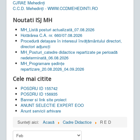
CJRAE Mehedinți
C.C.D. Mehedinţi - WWW.CCDMEHEDINTI.RO
Noutati ISJ MH
MH_Listă posturi actualizată_07.08.2026
Hotărârea C.A. nr. 660/07.08.2026
Procedură detașare în interesul învățământului directori,
directori adjuncți
MH_Posturi_catedre didactice repartizate pe perioadă
nedeterminată_06.08.2026
MH_Programare ședințe
repartizare_20.08.2026_04.09.2026
Cele mai citite
POSDRU ID 155742
POSDRU ID 156935
Banner si link site proiect
ANUNT SELECTIE EXPERT EOO
Anunt servicii arhivare
Sunteți aici:
Acasă
Cadre Didactice
R E D