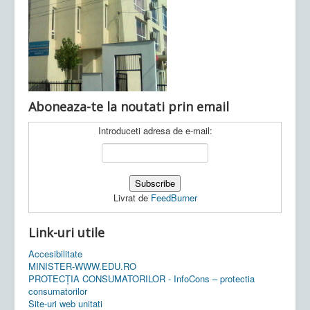
Ultimele articole:
Vi, 04.11.2022 -
Inspectoratul Școlar
Județean Mehedinți
Aboneaza-te la noutati prin email
Introduceti adresa de e-mail:
Livrat de
FeedBurner
Link-uri utile
Accesibilitate
MINISTER-WWW.EDU.RO
PROTECȚIA CONSUMATORILOR - InfoCons – protectia
consumatorilor
Site-uri web unitati