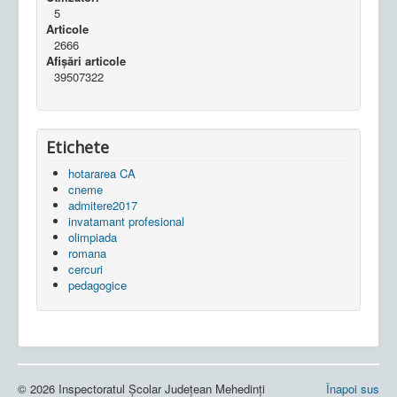
5
Articole
2666
Afișări articole
39507322
Etichete
hotararea CA
cneme
admitere2017
invatamant profesional
olimpiada
romana
cercuri
pedagogice
© 2026 Inspectoratul Școlar Județean Mehedinți
Înapoi sus