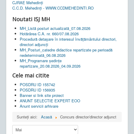
CJRAE Mehedinți
C.C.D. Mehedinţi - WWW.CCDMEHEDINTI.RO
Noutati ISJ MH
MH_Listă posturi actualizată_07.08.2026
Hotărârea C.A. nr. 660/07.08.2026
Procedură detașare în interesul învățământului directori,
directori adjuncți
MH_Posturi_catedre didactice repartizate pe perioadă
nedeterminată_06.08.2026
MH_Programare ședințe
repartizare_20.08.2026_04.09.2026
Cele mai citite
POSDRU ID 155742
POSDRU ID 156935
Banner si link site proiect
ANUNT SELECTIE EXPERT EOO
Anunt servicii arhivare
Sunteți aici:
Acasă
Concurs director/director adjunct