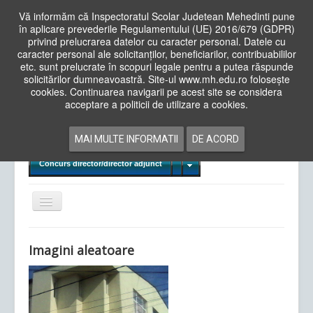
Vă informăm că Inspectoratul Scolar Judetean Mehedinti pune
în aplicare prevederile Regulamentului (UE) 2016/679 (GDPR)
privind prelucrarea datelor cu caracter personal. Datele cu
caracter personal ale solicitanților, beneficiarilor, contribuabililor
Cauta
etc. sunt prelucrate în scopuri legale pentru a putea răspunde
in
solicitărilor dumneavoastră. Site-ul www.mh.edu.ro folosește
site
cookies. Continuarea navigarii pe acest site se considera
Acasa
Cadre Didactice
acceptare a politicii de utilizare a cookies.
Departamente
Proiecte
MAI MULTE INFORMATII
DE ACORD
Examene Naționale
Concurs director/director adjunct
Comută
navigarea
Imagini aleatoare