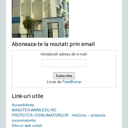
Ultimele articole:
Vi, 04.11.2022 -
Inspectoratul Școlar
Județean Mehedinți
Aboneaza-te la noutati prin email
Introduceti adresa de e-mail:
Livrat de
FeedBurner
Link-uri utile
Accesibilitate
MINISTER-WWW.EDU.RO
PROTECȚIA CONSUMATORILOR - InfoCons – protectia
consumatorilor
Site-uri web unitati