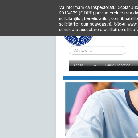
Vă informăm că Inspectoratul Scolar Jud
2016/679 (GDPR) privind prelucrarea dat
solicitanților, beneficiarilor, contribuabi
solicitărilor dumneavoastră. Site-ul www
considera acceptare a politicii de utiliza
Cauta
in
site
Acasa
Cadre Didactice