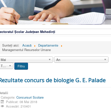
ectoratul Școlar Județean Mehedinți
Sunteți aici:
Acasă
Departamente
Managementul Resurselor Umane
Mai
An
Toate
Filtru
Rezultate concurs de biologie G. E. Palade
etalii
Categorie:
Concursuri Scolare
Publicat: 08 Mai 2018
Accesări: 210401