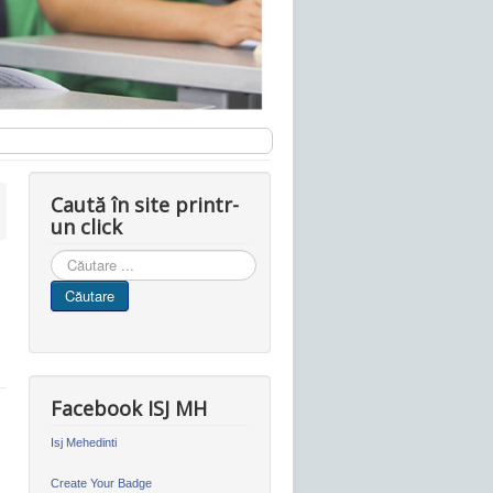
Caută în site printr-
un click
Cauta
in
Căutare
site
Facebook ISJ MH
Isj Mehedinti
Create Your Badge