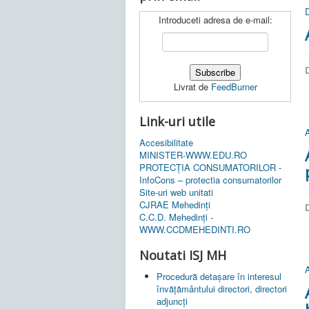
Introduceti adresa de e-mail:
D
Livrat de
FeedBurner
Link-uri utile
A
Accesibilitate
MINISTER-WWW.EDU.RO
PROTECȚIA CONSUMATORILOR -
InfoCons – protectia consumatorilor
Site-uri web unitati
CJRAE Mehedinți
D
C.C.D. Mehedinţi -
WWW.CCDMEHEDINTI.RO
Noutati ISJ MH
A
Procedură detașare în interesul
învățământului directori, directori
adjuncți