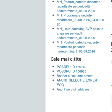
MH_Posturi_catedre didactice
repartizate pe perioadă
nedeterminată_06.08.2026
D
MH_Programare ședințe
repartizare_20.08.2026_04.09.20
26
MH_Listă candidați AVP solicită
angajare perioadă
A
nedeterminată_06.08.2026
MH_Posturi_catedre vacante
repartizate perioadă
nedeterminată_05.08.2026
Cele mai citite
D
POSDRU ID 155742
POSDRU ID 156935
Banner si link site proiect
ANUNT SELECTIE EXPERT
EOO
P
Anunt servicii arhivare