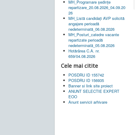
MH_Programare ședințe
repartizare_20.08.2026_04.09.20
26
MH_Listă candidați AVP solicită
angajare perioadă
nedeterminată_06.08.2026
MH_Posturi_catedre vacante
repartizate perioadă
nedeterminată_05.08.2026
Hotărârea C.A. nr.
659/04.08.2026
Cele mai citite
POSDRU ID 155742
POSDRU ID 156935
Banner si link site proiect
ANUNT SELECTIE EXPERT
EOO
Anunt servicii arhivare