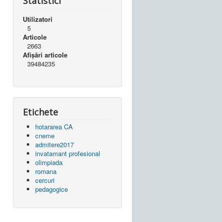
Statistici
Utilizatori
5
Articole
2663
Afișări articole
39484235
Etichete
hotararea CA
cneme
admitere2017
invatamant profesional
olimpiada
romana
cercuri
pedagogice