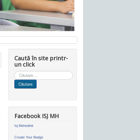
Caută în site printr-
un click
Cauta
in
Căutare
site
Facebook ISJ MH
Isj Mehedinti
Create Your Badge