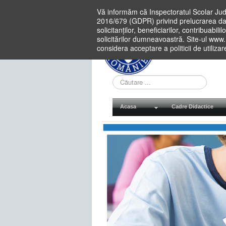
Vă informăm că Inspectoratul Scolar Jud
2016/679 (GDPR) privind prelucrarea dat
solicitanților, beneficiarilor, contribuabi
solicitărilor dumneavoastră. Site-ul www
considera acceptare a politicii de utiliza
Cauta
in
site
Acasa
Cadre Didactice