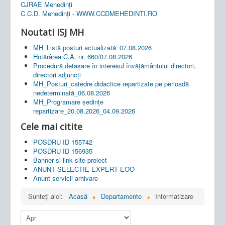
CJRAE Mehedinți
C.C.D. Mehedinţi - WWW.CCDMEHEDINTI.RO
Noutati ISJ MH
MH_Listă posturi actualizată_07.08.2026
Hotărârea C.A. nr. 660/07.08.2026
Procedură detașare în interesul învățământului directori,
directori adjuncți
MH_Posturi_catedre didactice repartizate pe perioadă
nedeterminată_06.08.2026
MH_Programare ședințe
repartizare_20.08.2026_04.09.2026
Cele mai citite
POSDRU ID 155742
POSDRU ID 156935
Banner si link site proiect
ANUNT SELECTIE EXPERT EOO
Anunt servicii arhivare
Sunteți aici:
Acasă
Departamente
Informatizare