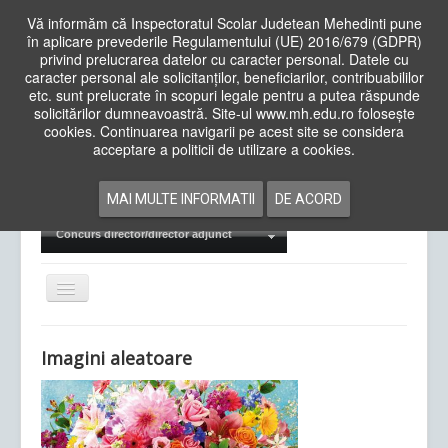
Vă informăm că Inspectoratul Scolar Judetean Mehedinti pune
în aplicare prevederile Regulamentului (UE) 2016/679 (GDPR)
privind prelucrarea datelor cu caracter personal. Datele cu
caracter personal ale solicitanților, beneficiarilor, contribuabililor
Cauta
etc. sunt prelucrate în scopuri legale pentru a putea răspunde
in
solicitărilor dumneavoastră. Site-ul www.mh.edu.ro folosește
site
cookies. Continuarea navigarii pe acest site se considera
Acasa
Cadre Didactice
acceptare a politicii de utilizare a cookies.
Departamente
Proiecte
MAI MULTE INFORMATII
DE ACORD
Examene Naționale
Concurs director/director adjunct
Comută
navigarea
Imagini aleatoare