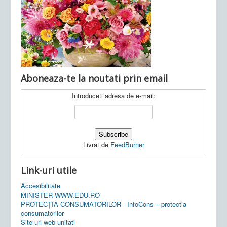
Ultimele articole:
Vi, 04.11.2022 -
Inspectoratul Școlar
Județean Mehedinți
Aboneaza-te la noutati prin email
Introduceti adresa de e-mail:
Livrat de
FeedBurner
Link-uri utile
Accesibilitate
MINISTER-WWW.EDU.RO
PROTECȚIA CONSUMATORILOR - InfoCons – protectia
consumatorilor
Site-uri web unitati