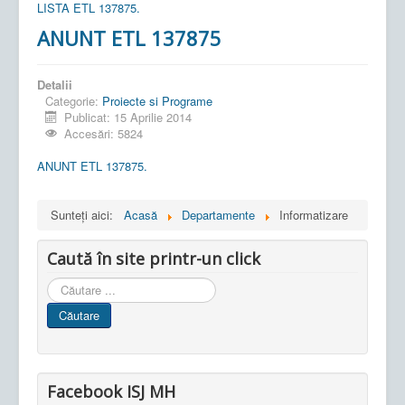
LISTA ETL 137875.
ANUNT ETL 137875
Detalii
Categorie:
Proiecte si Programe
Publicat: 15 Aprilie 2014
Accesări: 5824
ANUNT ETL 137875.
Sunteți aici:
Acasă
Departamente
Informatizare
Caută în site printr-un click
Cauta
in
Căutare
site
Facebook ISJ MH