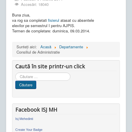
Accesări: 18040
Buna ziua,
va rog sa completati
fisierul
atasat cu absentele
elevilor pe semestrul I pentru AJPIS.
Termen de completare: duminica, 09.03.2014.
Sunteți aici:
Acasă
Departamente
Consiliul de Administratie
Caută în site printr-un click
Cauta
in
Căutare
site
Facebook ISJ MH
Isj Mehedinti
Create Your Badge