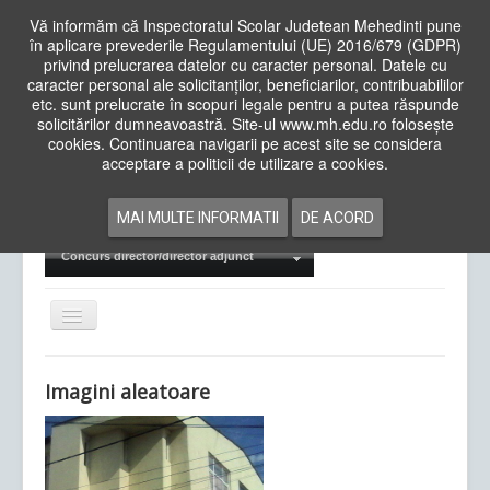
Vă informăm că Inspectoratul Scolar Judetean Mehedinti pune
în aplicare prevederile Regulamentului (UE) 2016/679 (GDPR)
privind prelucrarea datelor cu caracter personal. Datele cu
caracter personal ale solicitanților, beneficiarilor, contribuabililor
Cauta
etc. sunt prelucrate în scopuri legale pentru a putea răspunde
in
solicitărilor dumneavoastră. Site-ul www.mh.edu.ro folosește
site
cookies. Continuarea navigarii pe acest site se considera
Acasa
Cadre Didactice
acceptare a politicii de utilizare a cookies.
Departamente
Proiecte
MAI MULTE INFORMATII
DE ACORD
Examene Naționale
Concurs director/director adjunct
Comută
navigarea
Imagini aleatoare