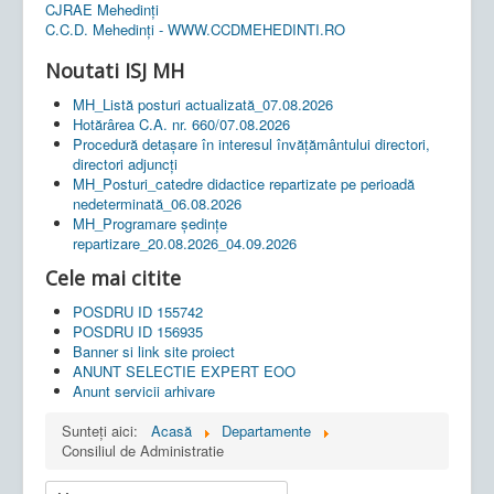
CJRAE Mehedinți
C.C.D. Mehedinţi - WWW.CCDMEHEDINTI.RO
Noutati ISJ MH
MH_Listă posturi actualizată_07.08.2026
Hotărârea C.A. nr. 660/07.08.2026
Procedură detașare în interesul învățământului directori,
directori adjuncți
MH_Posturi_catedre didactice repartizate pe perioadă
nedeterminată_06.08.2026
MH_Programare ședințe
repartizare_20.08.2026_04.09.2026
Cele mai citite
POSDRU ID 155742
POSDRU ID 156935
Banner si link site proiect
ANUNT SELECTIE EXPERT EOO
Anunt servicii arhivare
Sunteți aici:
Acasă
Departamente
Consiliul de Administratie