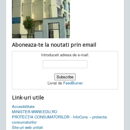
Ultimele articole:
Vi, 04.11.2022 -
Inspectoratul Școlar
Județean Mehedinți
Aboneaza-te la noutati prin email
Introduceti adresa de e-mail:
Livrat de
FeedBurner
Link-uri utile
Accesibilitate
MINISTER-WWW.EDU.RO
PROTECȚIA CONSUMATORILOR - InfoCons – protectia
consumatorilor
Site-uri web unitati