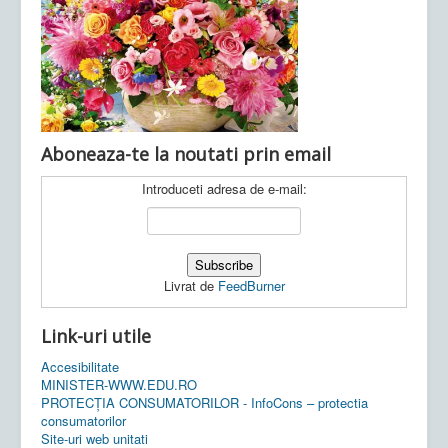
Ultimele articole:
Vi, 04.11.2022 -
Inspectoratul Școlar
Județean Mehedinți
Aboneaza-te la noutati prin email
Introduceti adresa de e-mail:
Livrat de
FeedBurner
Link-uri utile
Accesibilitate
MINISTER-WWW.EDU.RO
PROTECȚIA CONSUMATORILOR - InfoCons – protectia
consumatorilor
Site-uri web unitati