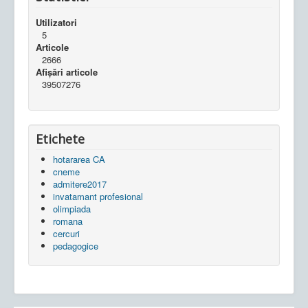
Utilizatori
5
Articole
2666
Afișări articole
39507276
Etichete
hotararea CA
cneme
admitere2017
invatamant profesional
olimpiada
romana
cercuri
pedagogice