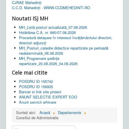
CJRAE Mehedinți
C.C.D. Mehedinţi - WWW.CCDMEHEDINTI.RO
Noutati ISJ MH
MH_Listă posturi actualizată_07.08.2026
Hotărârea C.A. nr. 660/07.08.2026
Procedură detașare în interesul învățământului directori,
directori adjuncți
MH_Posturi_catedre didactice repartizate pe perioadă
nedeterminată_06.08.2026
MH_Programare ședințe
repartizare_20.08.2026_04.09.2026
Cele mai citite
POSDRU ID 155742
POSDRU ID 156935
Banner si link site proiect
ANUNT SELECTIE EXPERT EOO
Anunt servicii arhivare
Sunteți aici:
Acasă
Departamente
Consiliul de Administratie