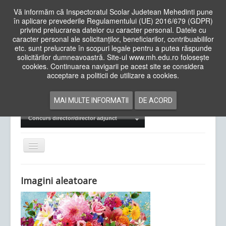
Vă informăm că Inspectoratul Scolar Judetean Mehedinti pune
în aplicare prevederile Regulamentului (UE) 2016/679 (GDPR)
privind prelucrarea datelor cu caracter personal. Datele cu
caracter personal ale solicitanților, beneficiarilor, contribuabililor
Cauta
etc. sunt prelucrate în scopuri legale pentru a putea răspunde
in
solicitărilor dumneavoastră. Site-ul www.mh.edu.ro folosește
site
cookies. Continuarea navigarii pe acest site se considera
Acasa
Cadre Didactice
acceptare a politicii de utilizare a cookies.
Departamente
Proiecte
MAI MULTE INFORMATII
DE ACORD
Examene Naționale
Concurs director/director adjunct
Comută
navigarea
Imagini aleatoare