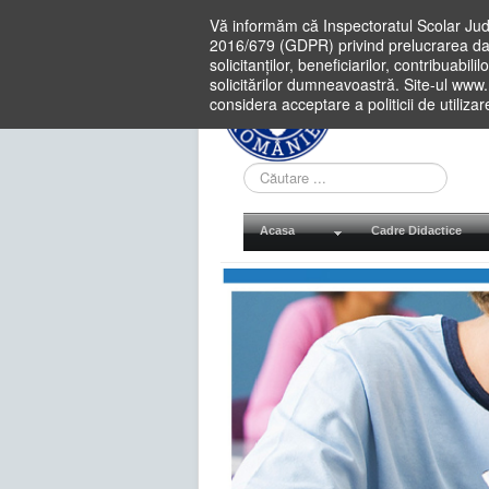
Vă informăm că Inspectoratul Scolar Jud
2016/679 (GDPR) privind prelucrarea dat
solicitanților, beneficiarilor, contribuabi
solicitărilor dumneavoastră. Site-ul www
considera acceptare a politicii de utiliza
Cauta
in
site
Acasa
Cadre Didactice