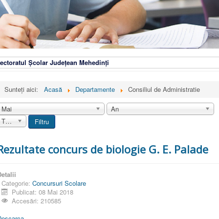
ectoratul Școlar Județean Mehedinți
Sunteți aici:
Acasă
Departamente
Consiliul de Administratie
Mai
An
Toate
Filtru
Rezultate concurs de biologie G. E. Palade
etalii
Categorie:
Concursuri Scolare
Publicat: 08 Mai 2018
Accesări: 210585
Descarca