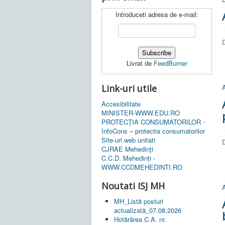
Introduceti adresa de e-mail:
D
Livrat de
FeedBurner
Link-uri utile
A
Accesibilitate
MINISTER-WWW.EDU.RO
PROTECȚIA CONSUMATORILOR -
InfoCons – protectia consumatorilor
Site-uri web unitati
D
CJRAE Mehedinți
C.C.D. Mehedinţi -
WWW.CCDMEHEDINTI.RO
Noutati ISJ MH
A
MH_Listă posturi
actualizată_07.08.2026
Hotărârea C.A. nr.