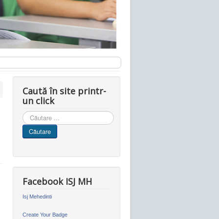
Caută în site printr-
un click
Cauta
in
Căutare
site
Facebook ISJ MH
Isj Mehedinti
Create Your Badge