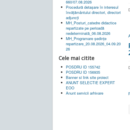
660/07.08.2026
Procedură detașare în interesul
D
învățământului directori, directori
adjuncți
MH_Posturi_catedre didactice
repartizate pe perioadă
nedeterminată_06.08.2026
A
MH_Programare ședințe
repartizare_20.08.2026_04.09.20
26
Cele mai citite
POSDRU ID 155742
D
POSDRU ID 156935
Banner si link site proiect
ANUNT SELECTIE EXPERT
EOO
Anunt servicii arhivare
P