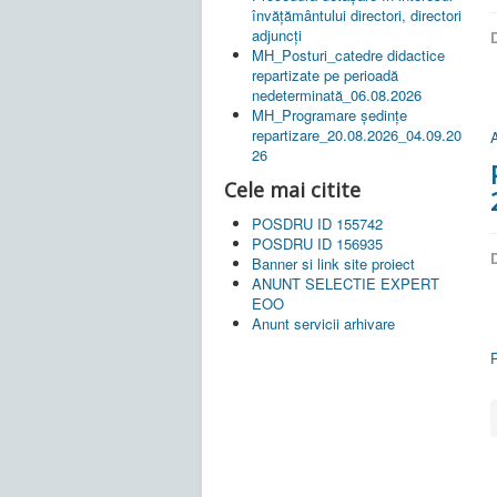
învățământului directori, directori
adjuncți
D
MH_Posturi_catedre didactice
repartizate pe perioadă
nedeterminată_06.08.2026
MH_Programare ședințe
repartizare_20.08.2026_04.09.20
A
26
Cele mai citite
POSDRU ID 155742
POSDRU ID 156935
D
Banner si link site proiect
ANUNT SELECTIE EXPERT
EOO
Anunt servicii arhivare
P