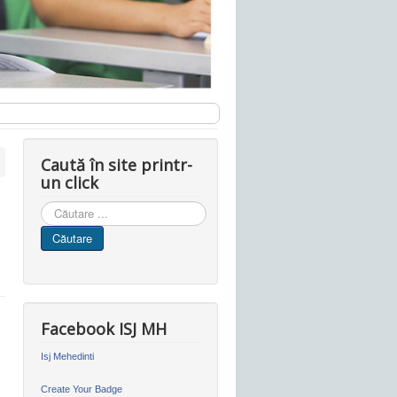
Caută în site printr-
un click
Cauta
in
Căutare
site
Facebook ISJ MH
Isj Mehedinti
Create Your Badge