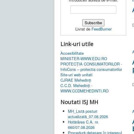
D
Livrat de
FeedBurner
Link-uri utile
A
Accesibilitate
MINISTER-WWW.EDU.RO
PROTECȚIA CONSUMATORILOR -
InfoCons – protectia consumatorilor
Site-uri web unitati
CJRAE Mehedinți
D
C.C.D. Mehedinţi -
WWW.CCDMEHEDINTI.RO
Noutati ISJ MH
MH_Listă posturi
A
actualizată_07.08.2026
Hotărârea C.A. nr.
660/07.08.2026
Procedură detașare în interesul