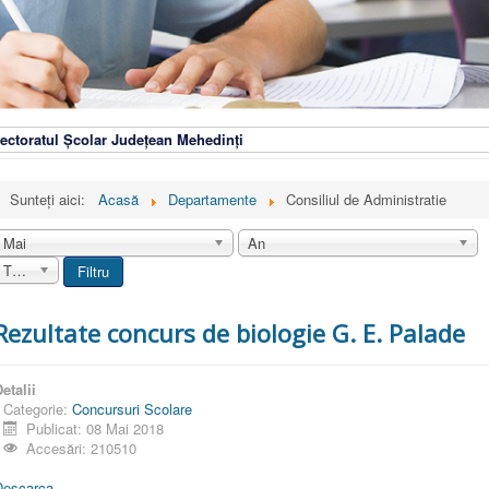
ectoratul Școlar Județean Mehedinți
Sunteți aici:
Acasă
Departamente
Consiliul de Administratie
Mai
An
Toate
Filtru
Rezultate concurs de biologie G. E. Palade
etalii
Categorie:
Concursuri Scolare
Publicat: 08 Mai 2018
Accesări: 210510
Descarca