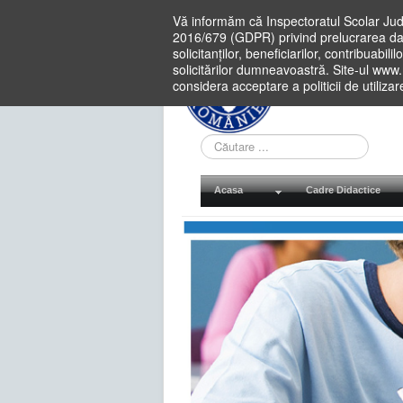
Vă informăm că Inspectoratul Scolar Jud
2016/679 (GDPR) privind prelucrarea dat
solicitanților, beneficiarilor, contribuabi
solicitărilor dumneavoastră. Site-ul www
considera acceptare a politicii de utiliza
Cauta
in
site
Acasa
Cadre Didactice