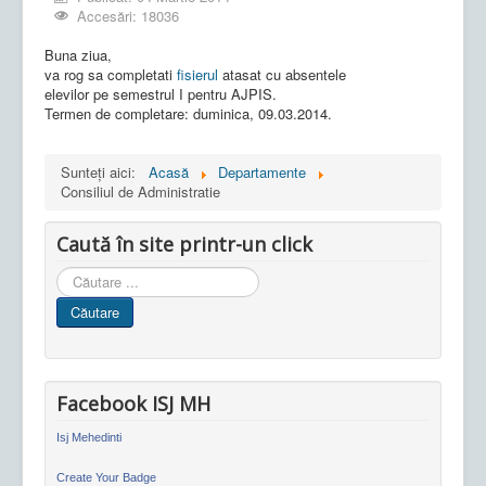
Accesări: 18036
Buna ziua,
va rog sa completati
fisierul
atasat cu absentele
elevilor pe semestrul I pentru AJPIS.
Termen de completare: duminica, 09.03.2014.
Sunteți aici:
Acasă
Departamente
Consiliul de Administratie
Caută în site printr-un click
Cauta
in
Căutare
site
Facebook ISJ MH
Isj Mehedinti
Create Your Badge