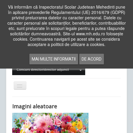
Vă informăm că Inspectoratul Scolar Judetean Mehedinti pune
în aplicare prevederile Regulamentului (UE) 2016/679 (GDPR)
privind prelucrarea datelor cu caracter personal. Datele cu
caracter personal ale solicitanților, beneficiarilor, contribuabililor
Cauta
etc. sunt prelucrate în scopuri legale pentru a putea răspunde
in
solicitărilor dumneavoastră. Site-ul www.mh.edu.ro folosește
site
cookies. Continuarea navigarii pe acest site se considera
Acasa
Cadre Didactice
acceptare a politicii de utilizare a cookies.
Departamente
Proiecte
MAI MULTE INFORMATII
DE ACORD
Examene Naționale
Concurs director/director adjunct
Comută
navigarea
Imagini aleatoare