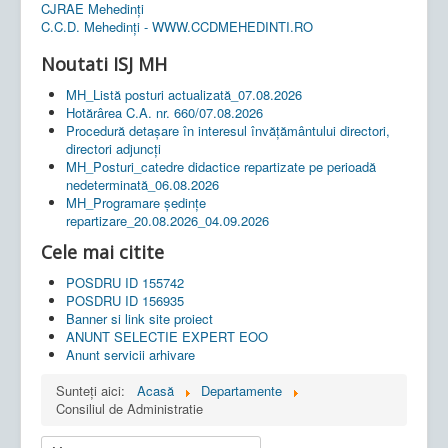
CJRAE Mehedinți
C.C.D. Mehedinţi - WWW.CCDMEHEDINTI.RO
Noutati ISJ MH
MH_Listă posturi actualizată_07.08.2026
Hotărârea C.A. nr. 660/07.08.2026
Procedură detașare în interesul învățământului directori,
directori adjuncți
MH_Posturi_catedre didactice repartizate pe perioadă
nedeterminată_06.08.2026
MH_Programare ședințe
repartizare_20.08.2026_04.09.2026
Cele mai citite
POSDRU ID 155742
POSDRU ID 156935
Banner si link site proiect
ANUNT SELECTIE EXPERT EOO
Anunt servicii arhivare
Sunteți aici:
Acasă
Departamente
Consiliul de Administratie