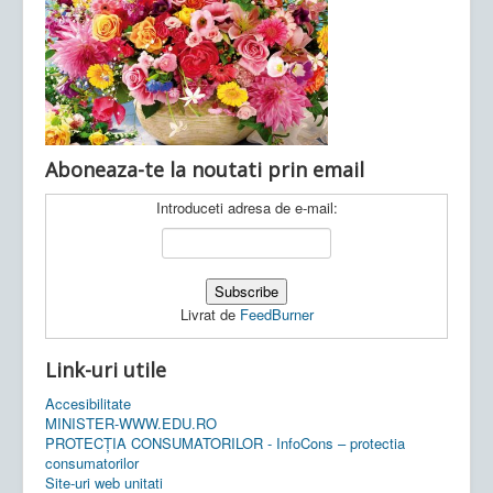
Ultimele articole:
Vi, 04.11.2022 -
Inspectoratul Școlar
Județean Mehedinți
Aboneaza-te la noutati prin email
Introduceti adresa de e-mail:
Livrat de
FeedBurner
Link-uri utile
Accesibilitate
MINISTER-WWW.EDU.RO
PROTECȚIA CONSUMATORILOR - InfoCons – protectia
consumatorilor
Site-uri web unitati