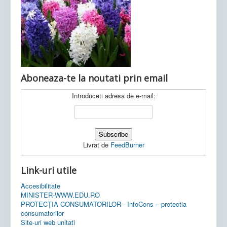
Ultimele articole:
Vi, 04.11.2022 -
Inspectoratul Școlar
Județean Mehedinți
Aboneaza-te la noutati prin email
Introduceti adresa de e-mail:
Livrat de
FeedBurner
Link-uri utile
Accesibilitate
MINISTER-WWW.EDU.RO
PROTECȚIA CONSUMATORILOR - InfoCons – protectia
consumatorilor
Site-uri web unitati