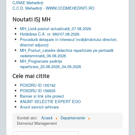
CJRAE Mehedinți
C.C.D. Mehedinţi - WWW.CCDMEHEDINTI.RO
Noutati ISJ MH
MH_Listă posturi actualizată_07.08.2026
Hotărârea C.A. nr. 660/07.08.2026
Procedură detașare în interesul învățământului directori,
directori adjuncți
MH_Posturi_catedre didactice repartizate pe perioadă
nedeterminată_06.08.2026
MH_Programare ședințe
repartizare_20.08.2026_04.09.2026
Cele mai citite
POSDRU ID 155742
POSDRU ID 156935
Banner si link site proiect
ANUNT SELECTIE EXPERT EOO
Anunt servicii arhivare
Sunteți aici:
Acasă
Departamente
Domeniul Management