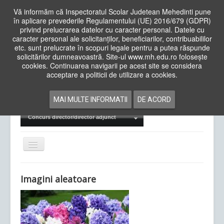
Vă informăm că Inspectoratul Scolar Judetean Mehedinti pune
în aplicare prevederile Regulamentului (UE) 2016/679 (GDPR)
privind prelucrarea datelor cu caracter personal. Datele cu
caracter personal ale solicitanților, beneficiarilor, contribuabililor
Cauta
etc. sunt prelucrate în scopuri legale pentru a putea răspunde
in
solicitărilor dumneavoastră. Site-ul www.mh.edu.ro folosește
site
cookies. Continuarea navigarii pe acest site se considera
Acasa
Cadre Didactice
acceptare a politicii de utilizare a cookies.
Departamente
Proiecte
MAI MULTE INFORMATII
DE ACORD
Examene Naționale
Concurs director/director adjunct
Comută
navigarea
Imagini aleatoare