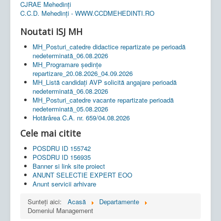
CJRAE Mehedinți
C.C.D. Mehedinţi - WWW.CCDMEHEDINTI.RO
Noutati ISJ MH
MH_Posturi_catedre didactice repartizate pe perioadă
nedeterminată_06.08.2026
MH_Programare ședințe
repartizare_20.08.2026_04.09.2026
MH_Listă candidați AVP solicită angajare perioadă
nedeterminată_06.08.2026
MH_Posturi_catedre vacante repartizate perioadă
nedeterminată_05.08.2026
Hotărârea C.A. nr. 659/04.08.2026
Cele mai citite
POSDRU ID 155742
POSDRU ID 156935
Banner si link site proiect
ANUNT SELECTIE EXPERT EOO
Anunt servicii arhivare
Sunteți aici:
Acasă
Departamente
Domeniul Management