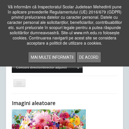
Vă informăm că Inspectoratul Scolar Judetean Mehedinti pune
în aplicare prevederile Regulamentului (UE) 2016/679 (GDPR)
privind prelucrarea datelor cu caracter personal. Datele cu
caracter personal ale solicitanților, beneficiarilor, contribuabililor
Cauta
etc. sunt prelucrate în scopuri legale pentru a putea răspunde
in
solicitărilor dumneavoastră. Site-ul www.mh.edu.ro folosește
site
cookies. Continuarea navigarii pe acest site se considera
Acasa
Cadre Didactice
acceptare a politicii de utilizare a cookies.
Departamente
Proiecte
MAI MULTE INFORMATII
DE ACORD
Examene Naționale
Concurs director/director adjunct
Comută
navigarea
Imagini aleatoare