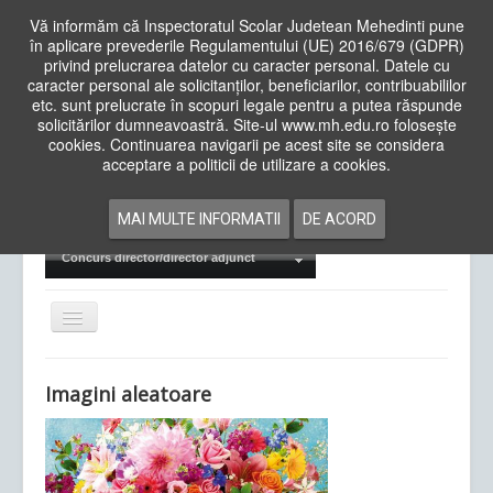
Vă informăm că Inspectoratul Scolar Judetean Mehedinti pune
în aplicare prevederile Regulamentului (UE) 2016/679 (GDPR)
privind prelucrarea datelor cu caracter personal. Datele cu
caracter personal ale solicitanților, beneficiarilor, contribuabililor
Cauta
etc. sunt prelucrate în scopuri legale pentru a putea răspunde
in
solicitărilor dumneavoastră. Site-ul www.mh.edu.ro folosește
site
cookies. Continuarea navigarii pe acest site se considera
Acasa
Cadre Didactice
acceptare a politicii de utilizare a cookies.
Departamente
Proiecte
MAI MULTE INFORMATII
DE ACORD
Examene Naționale
Concurs director/director adjunct
Comută
navigarea
Imagini aleatoare