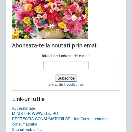
Ultimele articole:
Vi, 04.11.2022 -
Inspectoratul Școlar
Județean Mehedinți
Aboneaza-te la noutati prin email
Introduceti adresa de e-mail:
Livrat de
FeedBurner
Link-uri utile
Accesibilitate
MINISTER-WWW.EDU.RO
PROTECȚIA CONSUMATORILOR - InfoCons – protectia
consumatorilor
Site-uri web unitati