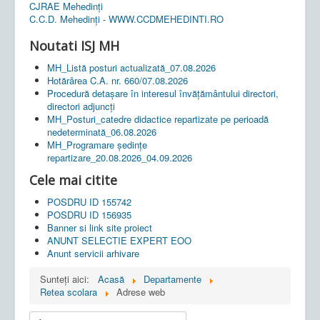
CJRAE Mehedinți
C.C.D. Mehedinţi - WWW.CCDMEHEDINTI.RO
Noutati ISJ MH
MH_Listă posturi actualizată_07.08.2026
Hotărârea C.A. nr. 660/07.08.2026
Procedură detașare în interesul învățământului directori,
directori adjuncți
MH_Posturi_catedre didactice repartizate pe perioadă
nedeterminată_06.08.2026
MH_Programare ședințe
repartizare_20.08.2026_04.09.2026
Cele mai citite
POSDRU ID 155742
POSDRU ID 156935
Banner si link site proiect
ANUNT SELECTIE EXPERT EOO
Anunt servicii arhivare
Sunteți aici:
Acasă
Departamente
Retea scolara
Adrese web