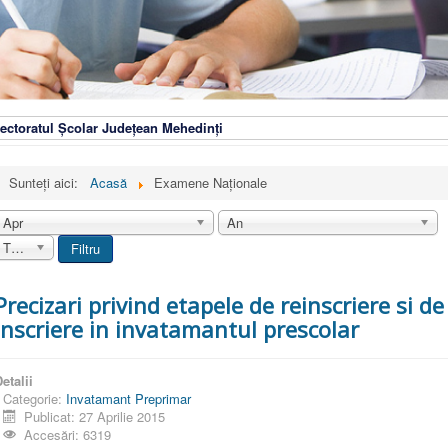
ectoratul Școlar Județean Mehedinți
Sunteți aici:
Acasă
Examene Naționale
Apr
An
Toate
Filtru
Precizari privind etapele de reinscriere si de
inscriere in invatamantul prescolar
etalii
Categorie:
Invatamant Preprimar
Publicat: 27 Aprilie 2015
Accesări: 6319