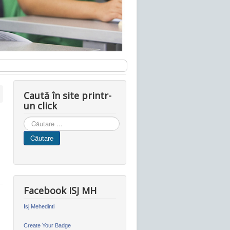
Caută în site printr-
un click
Cauta
in
Căutare
site
Facebook ISJ MH
Isj Mehedinti
Create Your Badge