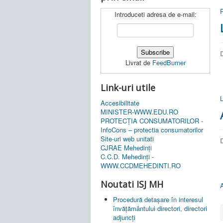
P
Introduceti adresa de e-mail:
D
Livrat de
FeedBurner
Link-uri utile
Accesibilitate
MINISTER-WWW.EDU.RO
PROTECȚIA CONSUMATORILOR -
InfoCons – protectia consumatorilor
Site-uri web unitati
D
CJRAE Mehedinți
C.C.D. Mehedinţi -
WWW.CCDMEHEDINTI.RO
Noutati ISJ MH
Procedură detașare în interesul
învățământului directori, directori
adjuncți