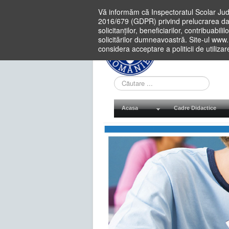
Vă informăm că Inspectoratul Scolar Jud
2016/679 (GDPR) privind prelucrarea dat
solicitanților, beneficiarilor, contribuabi
solicitărilor dumneavoastră. Site-ul www
considera acceptare a politicii de utiliza
Cauta
in
site
Acasa
Cadre Didactice