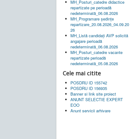
MH_Posturi_catedre didactice
repartizate pe perioadă
nedeterminată_06.08.2026
MH_Programare ședințe
repartizare_20.08.2026_04.09.20
26
MH_Listă candidați AVP solicită
angajare perioadă
nedeterminată_06.08.2026
MH_Posturi_catedre vacante
repartizate perioadă
nedeterminată_05.08.2026
Cele mai citite
POSDRU ID 155742
POSDRU ID 156935
Banner si link site proiect
ANUNT SELECTIE EXPERT
EOO
Anunt servicii arhivare