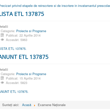
recizari privind etapele de reinscriere si de inscriere in invatamantul prescola
LISTA ETL 137875
etalii
Categorie:
Proiecte si Programe
Publicat: 22 Aprilie 2014
Accesări: 5963
LISTA ETL 137875.
ANUNT ETL 137875
etalii
Categorie:
Proiecte si Programe
Publicat: 15 Aprilie 2014
Accesări: 5823
ANUNT ETL 137875.
Sunteți aici:
Acasă
Examene Naționale