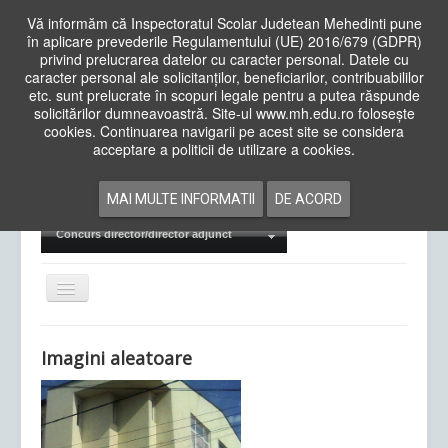
Vă informăm că Inspectoratul Scolar Judetean Mehedinti pune
în aplicare prevederile Regulamentului (UE) 2016/679 (GDPR)
privind prelucrarea datelor cu caracter personal. Datele cu
caracter personal ale solicitanților, beneficiarilor, contribuabililor
Cauta
etc. sunt prelucrate în scopuri legale pentru a putea răspunde
in
solicitărilor dumneavoastră. Site-ul www.mh.edu.ro folosește
site
cookies. Continuarea navigarii pe acest site se considera
Acasa
Cadre Didactice
acceptare a politicii de utilizare a cookies.
Departamente
Proiecte
MAI MULTE INFORMATII
DE ACORD
Examene Naționale
Concurs director/director adjunct
Comută
navigarea
Imagini aleatoare