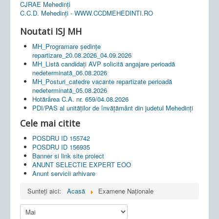
CJRAE Mehedinți
C.C.D. Mehedinţi - WWW.CCDMEHEDINTI.RO
Noutati ISJ MH
MH_Programare ședințe
repartizare_20.08.2026_04.09.2026
MH_Listă candidați AVP solicită angajare perioadă
nedeterminată_06.08.2026
MH_Posturi_catedre vacante repartizate perioadă
nedeterminată_05.08.2026
Hotărârea C.A. nr. 659/04.08.2026
PDI/PAS al unităților de învățământ din judetul Mehedinți
Cele mai citite
POSDRU ID 155742
POSDRU ID 156935
Banner si link site proiect
ANUNT SELECTIE EXPERT EOO
Anunt servicii arhivare
Sunteți aici:
Acasă
Examene Naționale