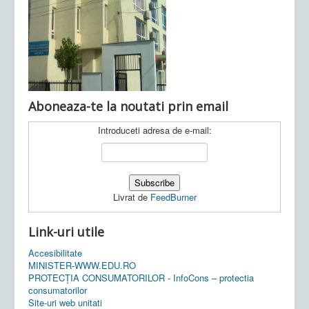
Ultimele articole:
Vi, 04.11.2022 -
Inspectoratul Școlar
Județean Mehedinți
Aboneaza-te la noutati prin email
Introduceti adresa de e-mail:
Livrat de
FeedBurner
Link-uri utile
Accesibilitate
MINISTER-WWW.EDU.RO
PROTECȚIA CONSUMATORILOR - InfoCons – protectia
consumatorilor
Site-uri web unitati