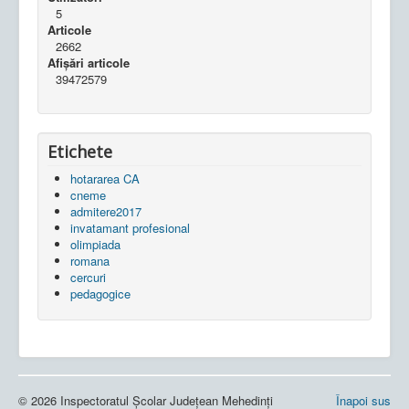
5
Articole
2662
Afișări articole
39472579
Etichete
hotararea CA
cneme
admitere2017
invatamant profesional
olimpiada
romana
cercuri
pedagogice
© 2026 Inspectoratul Școlar Județean Mehedinți
Înapoi sus