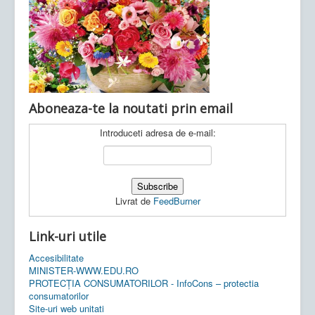
Ultimele articole:
Vi, 04.11.2022 -
Inspectoratul Școlar
Județean Mehedinți
Aboneaza-te la noutati prin email
Introduceti adresa de e-mail:
Livrat de
FeedBurner
Link-uri utile
Accesibilitate
MINISTER-WWW.EDU.RO
PROTECȚIA CONSUMATORILOR - InfoCons – protectia
consumatorilor
Site-uri web unitati