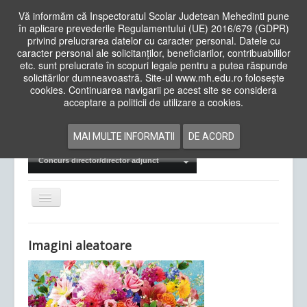
Vă informăm că Inspectoratul Scolar Judetean Mehedinti pune
în aplicare prevederile Regulamentului (UE) 2016/679 (GDPR)
privind prelucrarea datelor cu caracter personal. Datele cu
caracter personal ale solicitanților, beneficiarilor, contribuabililor
Cauta
etc. sunt prelucrate în scopuri legale pentru a putea răspunde
in
solicitărilor dumneavoastră. Site-ul www.mh.edu.ro folosește
site
cookies. Continuarea navigarii pe acest site se considera
Acasa
Cadre Didactice
acceptare a politicii de utilizare a cookies.
Departamente
Proiecte
MAI MULTE INFORMATII
DE ACORD
Examene Naționale
Concurs director/director adjunct
Comută
navigarea
Imagini aleatoare