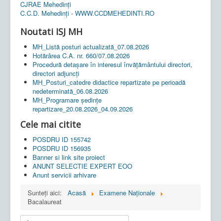
CJRAE Mehedinți
C.C.D. Mehedinţi - WWW.CCDMEHEDINTI.RO
Noutati ISJ MH
MH_Listă posturi actualizată_07.08.2026
Hotărârea C.A. nr. 660/07.08.2026
Procedură detașare în interesul învățământului directori,
directori adjuncți
MH_Posturi_catedre didactice repartizate pe perioadă
nedeterminată_06.08.2026
MH_Programare ședințe
repartizare_20.08.2026_04.09.2026
Cele mai citite
POSDRU ID 155742
POSDRU ID 156935
Banner si link site proiect
ANUNT SELECTIE EXPERT EOO
Anunt servicii arhivare
Sunteți aici:
Acasă
Examene Naționale
Bacalaureat