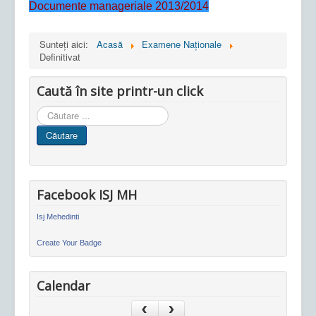
Documente manageriale 2013/2014
Sunteți aici:
Acasă
Examene Naționale
Definitivat
Caută în site printr-un click
Cauta
in
Căutare
site
Facebook ISJ MH
Isj Mehedinti
Create Your Badge
Calendar