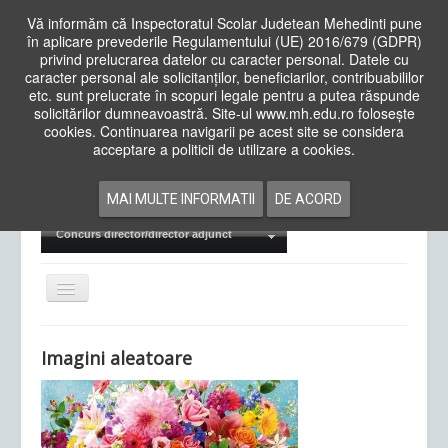
Vă informăm că Inspectoratul Scolar Judetean Mehedinti pune
în aplicare prevederile Regulamentului (UE) 2016/679 (GDPR)
privind prelucrarea datelor cu caracter personal. Datele cu
caracter personal ale solicitanților, beneficiarilor, contribuabililor
Cauta
etc. sunt prelucrate în scopuri legale pentru a putea răspunde
in
solicitărilor dumneavoastră. Site-ul www.mh.edu.ro folosește
site
cookies. Continuarea navigarii pe acest site se considera
Acasa
Cadre Didactice
acceptare a politicii de utilizare a cookies.
Departamente
Proiecte
MAI MULTE INFORMATII
DE ACORD
Examene Naționale
Concurs director/director adjunct
Comută
navigarea
Imagini aleatoare