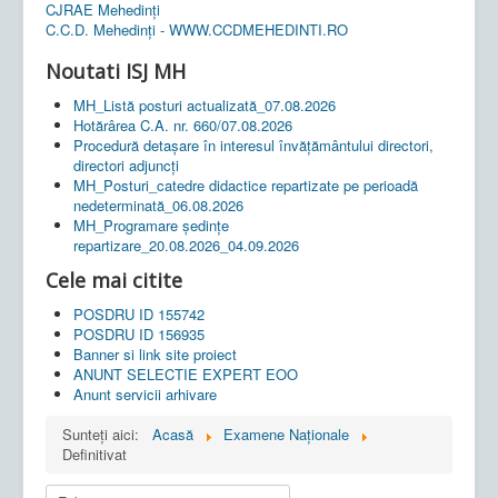
CJRAE Mehedinți
C.C.D. Mehedinţi - WWW.CCDMEHEDINTI.RO
Noutati ISJ MH
MH_Listă posturi actualizată_07.08.2026
Hotărârea C.A. nr. 660/07.08.2026
Procedură detașare în interesul învățământului directori,
directori adjuncți
MH_Posturi_catedre didactice repartizate pe perioadă
nedeterminată_06.08.2026
MH_Programare ședințe
repartizare_20.08.2026_04.09.2026
Cele mai citite
POSDRU ID 155742
POSDRU ID 156935
Banner si link site proiect
ANUNT SELECTIE EXPERT EOO
Anunt servicii arhivare
Sunteți aici:
Acasă
Examene Naționale
Definitivat