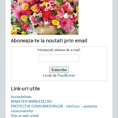
Ultimele articole:
Vi, 04.11.2022 -
Inspectoratul Școlar
Județean Mehedinți
Aboneaza-te la noutati prin email
Introduceti adresa de e-mail:
Livrat de
FeedBurner
Link-uri utile
Accesibilitate
MINISTER-WWW.EDU.RO
PROTECȚIA CONSUMATORILOR - InfoCons – protectia
consumatorilor
Site-uri web unitati