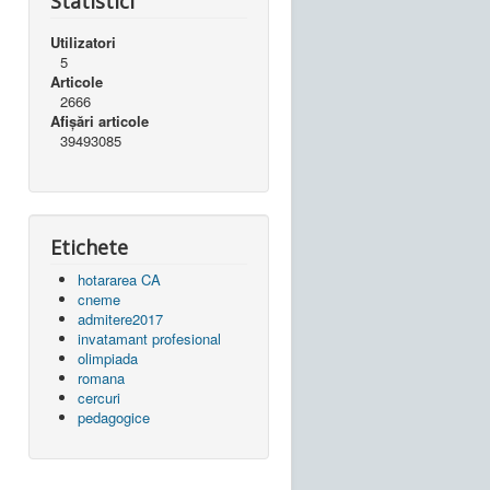
Statistici
Utilizatori
5
Articole
2666
Afișări articole
39493085
Etichete
hotararea CA
cneme
admitere2017
invatamant profesional
olimpiada
romana
cercuri
pedagogice