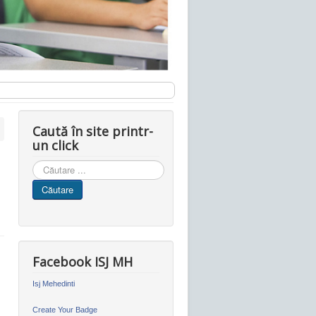
Caută în site printr-
un click
Cauta
in
Căutare
site
Facebook ISJ MH
Isj Mehedinti
Create Your Badge