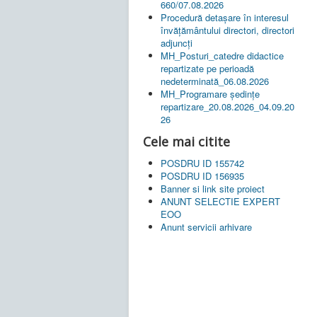
660/07.08.2026
Procedură detașare în interesul
învățământului directori, directori
adjuncți
MH_Posturi_catedre didactice
repartizate pe perioadă
nedeterminată_06.08.2026
MH_Programare ședințe
repartizare_20.08.2026_04.09.20
26
Cele mai citite
POSDRU ID 155742
POSDRU ID 156935
Banner si link site proiect
ANUNT SELECTIE EXPERT
EOO
Anunt servicii arhivare