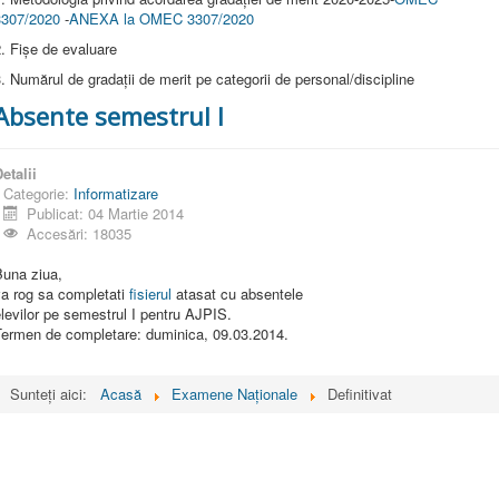
3307/2020
-
ANEXA la OMEC 3307/2020
. Fișe de evaluare
. Numărul de gradații de merit pe categorii de personal/discipline
Absente semestrul I
etalii
Categorie:
Informatizare
Publicat: 04 Martie 2014
Accesări: 18035
Buna ziua,
va rog sa completati
fisierul
atasat cu absentele
levilor pe semestrul I pentru AJPIS.
Termen de completare: duminica, 09.03.2014.
Sunteți aici:
Acasă
Examene Naționale
Definitivat