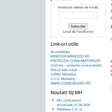
Introduceti adresa de e-mail:
2
3
Livrat de
FeedBurner
D
Link-uri utile
Accesibilitate
MINISTER-WWW.EDU.RO
PROTECȚIA CONSUMATORILOR -
InfoCons – protectia consumatorilor
Site-uri web unitati
e
CJRAE Mehedinți
C.C.D. Mehedinţi -
WWW.CCDMEHEDINTI.RO
Noutati ISJ MH
MH_Listă posturi
actualizată_07.08.2026
Hotărârea C.A. nr.