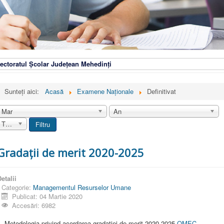
ectoratul Școlar Județean Mehedinți
Sunteți aici:
Acasă
Examene Naționale
Definitivat
Mar
An
Toate
Filtru
Gradații de merit 2020-2025
etalii
Categorie:
Managementul Resurselor Umane
Publicat: 04 Martie 2020
Accesări: 6982
. Metodologia privind acordarea gradației de merit 2020-2025-
OMEC