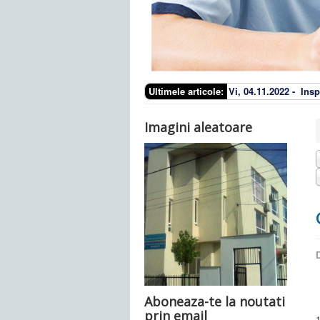
Ultimele articole:
Vi, 04.11.2022 -
Insp
Imagini aleatoare
D
Aboneaza-te la noutati
prin email
1