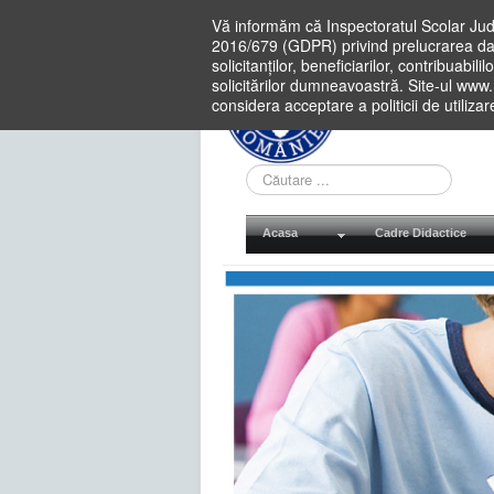
Vă informăm că Inspectoratul Scolar Jud
2016/679 (GDPR) privind prelucrarea dat
solicitanților, beneficiarilor, contribuabi
solicitărilor dumneavoastră. Site-ul www
considera acceptare a politicii de utiliza
Cauta
in
site
Acasa
Cadre Didactice