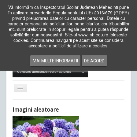
Vă informăm că Inspectoratul Scolar Judetean Mehedinti pune
în aplicare prevederile Regulamentului (UE) 2016/679 (GDPR)
privind prelucrarea datelor cu caracter personal. Datele cu
caracter personal ale solicitanților, beneficiarilor, contribuabililor
Cauta
etc. sunt prelucrate în scopuri legale pentru a putea răspunde
in
solicitărilor dumneavoastră. Site-ul www.mh.edu.ro folosește
site
cookies. Continuarea navigarii pe acest site se considera
Acasa
Cadre Didactice
acceptare a politicii de utilizare a cookies.
Departamente
Proiecte
MAI MULTE INFORMATII
DE ACORD
Examene Naționale
Concurs director/director adjunct
Comută
navigarea
Imagini aleatoare