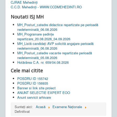
CJRAE Mehedinți
C.C.D. Mehedinţi - WWW.CCDMEHEDINTI.RO
Noutati ISJ MH
MH_Posturi_catedre didactice repartizate pe perioadă
nedeterminată_06.08.2026
MH_Programare ședințe
repartizare_20.08.2026_04.09.2026
MH_Listă candidați AVP solicită angajare perioadă
nedeterminată_06.08.2026
MH_Posturi_catedre vacante repartizate perioadă
nedeterminată_05.08.2026
Hotărârea C.A. nr. 659/04.08.2026
Cele mai citite
POSDRU ID 155742
POSDRU ID 156935
Banner si link site proiect
ANUNT SELECTIE EXPERT EOO
Anunt servicii arhivare
Sunteți aici:
Acasă
Examene Naționale
Definitivat