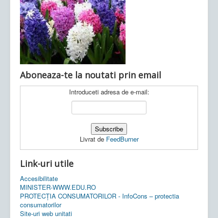
Ultimele articole:
Vi, 04.11.2022 -
Inspectoratul Școlar
Județean Mehedinți
Aboneaza-te la noutati prin email
Introduceti adresa de e-mail:
Livrat de
FeedBurner
Link-uri utile
Accesibilitate
MINISTER-WWW.EDU.RO
PROTECȚIA CONSUMATORILOR - InfoCons – protectia
consumatorilor
Site-uri web unitati