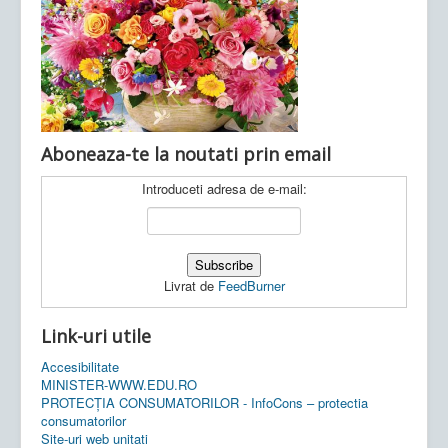
Ultimele articole:
Vi, 04.11.2022 -
Inspectoratul Școlar
Județean Mehedinți
Aboneaza-te la noutati prin email
Introduceti adresa de e-mail:
Livrat de
FeedBurner
Link-uri utile
Accesibilitate
MINISTER-WWW.EDU.RO
PROTECȚIA CONSUMATORILOR - InfoCons – protectia
consumatorilor
Site-uri web unitati