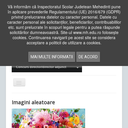
Vă informăm că Inspectoratul Scolar Judetean Mehedinti pune
în aplicare prevederile Regulamentului (UE) 2016/679 (GDPR)
privind prelucrarea datelor cu caracter personal. Datele cu
caracter personal ale solicitanților, beneficiarilor, contribuabililor
Cauta
etc. sunt prelucrate în scopuri legale pentru a putea răspunde
in
solicitărilor dumneavoastră. Site-ul www.mh.edu.ro folosește
site
cookies. Continuarea navigarii pe acest site se considera
Acasa
Cadre Didactice
acceptare a politicii de utilizare a cookies.
Departamente
Proiecte
MAI MULTE INFORMATII
DE ACORD
Examene Naționale
Concurs director/director adjunct
Comută
navigarea
Imagini aleatoare