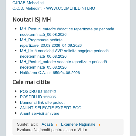
CJRAE Mehedinți
C.C.D. Mehedinţi - WWW.CCDMEHEDINTI.RO
Noutati ISJ MH
MH_Posturi_catedre didactice repartizate pe perioadă
nedeterminată_06.08.2026
MH_Programare ședințe
repartizare_20.08.2026_04.09.2026
MH_Listă candidați AVP solicită angajare perioadă
nedeterminată_06.08.2026
MH_Posturi_catedre vacante repartizate perioadă
nedeterminată_05.08.2026
Hotărârea C.A. nr. 659/04.08.2026
Cele mai citite
POSDRU ID 155742
POSDRU ID 156935
Banner si link site proiect
ANUNT SELECTIE EXPERT EOO
Anunt servicii arhivare
Sunteți aici:
Acasă
Examene Naționale
Evaluare Națională pentru clasa a VIII-a