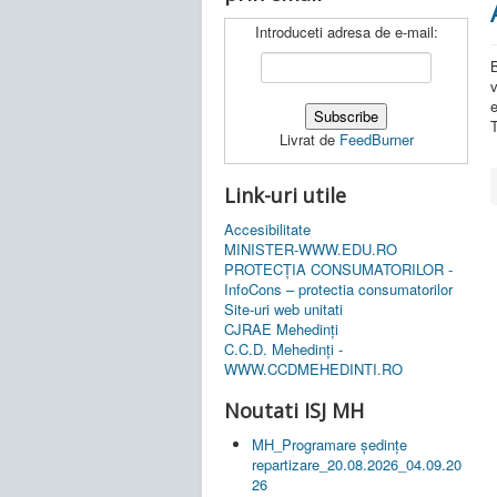
Introduceti adresa de e-mail:
e
Livrat de
FeedBurner
Link-uri utile
Accesibilitate
MINISTER-WWW.EDU.RO
PROTECȚIA CONSUMATORILOR -
InfoCons – protectia consumatorilor
Site-uri web unitati
CJRAE Mehedinți
C.C.D. Mehedinţi -
WWW.CCDMEHEDINTI.RO
Noutati ISJ MH
MH_Programare ședințe
repartizare_20.08.2026_04.09.20
26