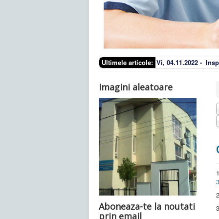
Ultimele articole:
Vi, 04.11.2022 -
Insp
Imagini aleatoare
1
2
Aboneaza-te la noutati
3
prin email