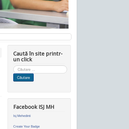
Caută în site printr-
un click
Cauta
in
Căutare
site
Facebook ISJ MH
Isj Mehedinti
Create Your Badge