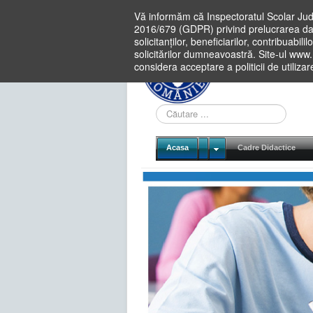
Vă informăm că Inspectoratul Scolar Jud
2016/679 (GDPR) privind prelucrarea dat
solicitanților, beneficiarilor, contribuabi
solicitărilor dumneavoastră. Site-ul www
considera acceptare a politicii de utiliza
Cauta
in
site
Acasa
Cadre Didactice