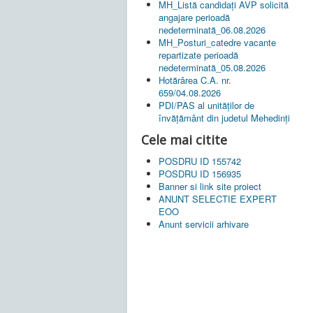
MH_Listă candidați AVP solicită
angajare perioadă
nedeterminată_06.08.2026
MH_Posturi_catedre vacante
repartizate perioadă
nedeterminată_05.08.2026
Hotărârea C.A. nr.
659/04.08.2026
PDI/PAS al unităților de
învățământ din judetul Mehedinți
Cele mai citite
POSDRU ID 155742
POSDRU ID 156935
Banner si link site proiect
ANUNT SELECTIE EXPERT
EOO
Anunt servicii arhivare