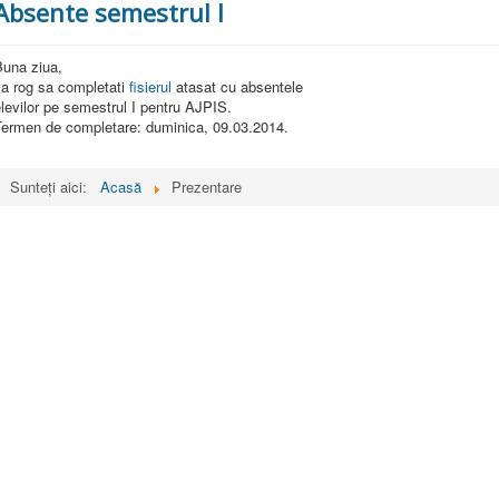
Absente semestrul I
Buna ziua,
va rog sa completati
fisierul
atasat cu absentele
levilor pe semestrul I pentru AJPIS.
Termen de completare: duminica, 09.03.2014.
Sunteți aici:
Acasă
Prezentare