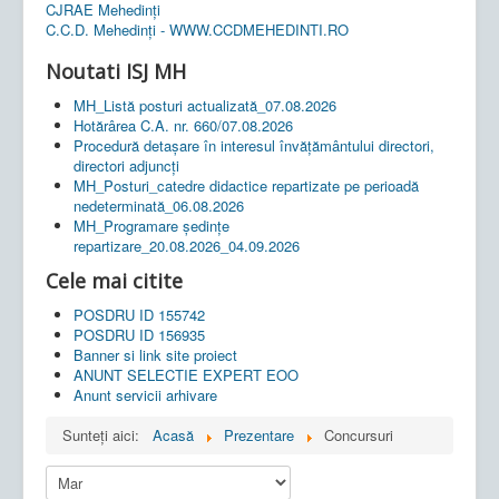
CJRAE Mehedinți
C.C.D. Mehedinţi - WWW.CCDMEHEDINTI.RO
Noutati ISJ MH
MH_Listă posturi actualizată_07.08.2026
Hotărârea C.A. nr. 660/07.08.2026
Procedură detașare în interesul învățământului directori,
directori adjuncți
MH_Posturi_catedre didactice repartizate pe perioadă
nedeterminată_06.08.2026
MH_Programare ședințe
repartizare_20.08.2026_04.09.2026
Cele mai citite
POSDRU ID 155742
POSDRU ID 156935
Banner si link site proiect
ANUNT SELECTIE EXPERT EOO
Anunt servicii arhivare
Sunteți aici:
Acasă
Prezentare
Concursuri