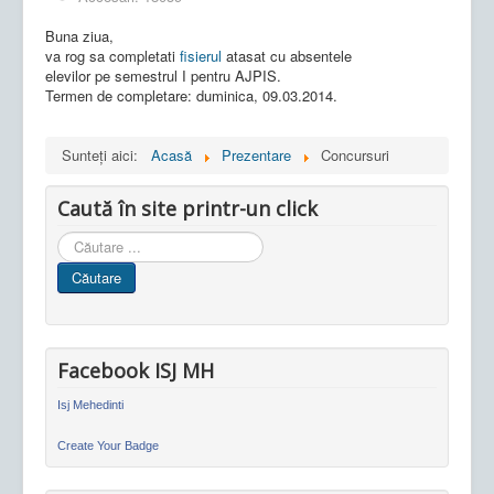
Buna ziua,
va rog sa completati
fisierul
atasat cu absentele
elevilor pe semestrul I pentru AJPIS.
Termen de completare: duminica, 09.03.2014.
Sunteți aici:
Acasă
Prezentare
Concursuri
Caută în site printr-un click
Cauta
in
Căutare
site
Facebook ISJ MH
Isj Mehedinti
Create Your Badge