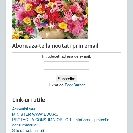
Ultimele articole:
Vi, 04.11.2022 -
Inspectoratul Școlar
Județean Mehedinți
Aboneaza-te la noutati prin email
Introduceti adresa de e-mail:
Livrat de
FeedBurner
Link-uri utile
Accesibilitate
MINISTER-WWW.EDU.RO
PROTECȚIA CONSUMATORILOR - InfoCons – protectia
consumatorilor
Site-uri web unitati