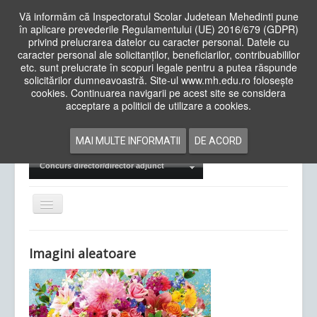
Vă informăm că Inspectoratul Scolar Judetean Mehedinti pune
în aplicare prevederile Regulamentului (UE) 2016/679 (GDPR)
privind prelucrarea datelor cu caracter personal. Datele cu
caracter personal ale solicitanților, beneficiarilor, contribuabililor
Cauta
etc. sunt prelucrate în scopuri legale pentru a putea răspunde
in
solicitărilor dumneavoastră. Site-ul www.mh.edu.ro folosește
site
cookies. Continuarea navigarii pe acest site se considera
Acasa
Cadre Didactice
acceptare a politicii de utilizare a cookies.
Departamente
Proiecte
MAI MULTE INFORMATII
DE ACORD
Examene Naționale
Concurs director/director adjunct
Comută
navigarea
Imagini aleatoare