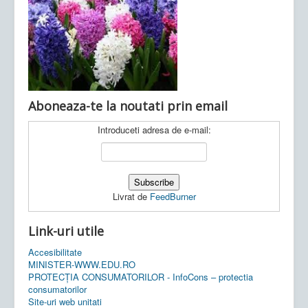
Ultimele articole:
Vi, 04.11.2022 -
Inspectoratul Școlar
Județean Mehedinți
Aboneaza-te la noutati prin email
Introduceti adresa de e-mail:
Livrat de
FeedBurner
Link-uri utile
Accesibilitate
MINISTER-WWW.EDU.RO
PROTECȚIA CONSUMATORILOR - InfoCons – protectia
consumatorilor
Site-uri web unitati