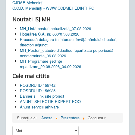
CJRAE Mehedinți
C.C.D. Mehedinţi - WWW.CCDMEHEDINTI.RO
Noutati ISJ MH
MH_Listă posturi actualizată_07.08.2026
Hotărârea C.A. nr. 660/07.08.2026
Procedură detașare în interesul învățământului directori,
directori adjuncți
MH_Posturi_catedre didactice repartizate pe perioadă
nedeterminată_06.08.2026
MH_Programare ședințe
repartizare_20.08.2026_04.09.2026
Cele mai citite
POSDRU ID 155742
POSDRU ID 156935
Banner si link site proiect
ANUNT SELECTIE EXPERT EOO
Anunt servicii arhivare
Sunteți aici:
Acasă
Prezentare
Concursuri