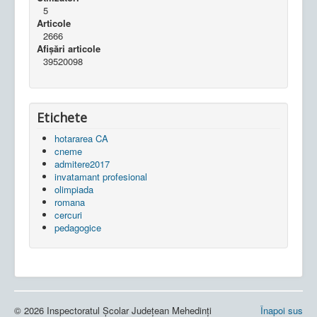
5
Articole
2666
Afișări articole
39520098
Etichete
hotararea CA
cneme
admitere2017
invatamant profesional
olimpiada
romana
cercuri
pedagogice
© 2026 Inspectoratul Școlar Județean Mehedinți
Înapoi sus