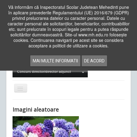
Vă informăm că Inspectoratul Scolar Judetean Mehedinti pune
în aplicare prevederile Regulamentului (UE) 2016/679 (GDPR)
privind prelucrarea datelor cu caracter personal. Datele cu
caracter personal ale solicitanților, beneficiarilor, contribuabililor
Cauta
etc. sunt prelucrate în scopuri legale pentru a putea răspunde
in
solicitărilor dumneavoastră. Site-ul www.mh.edu.ro folosește
site
cookies. Continuarea navigarii pe acest site se considera
Acasa
Cadre Didactice
acceptare a politicii de utilizare a cookies.
Departamente
Proiecte
MAI MULTE INFORMATII
DE ACORD
Examene Naționale
Concurs director/director adjunct
Comută
navigarea
Imagini aleatoare