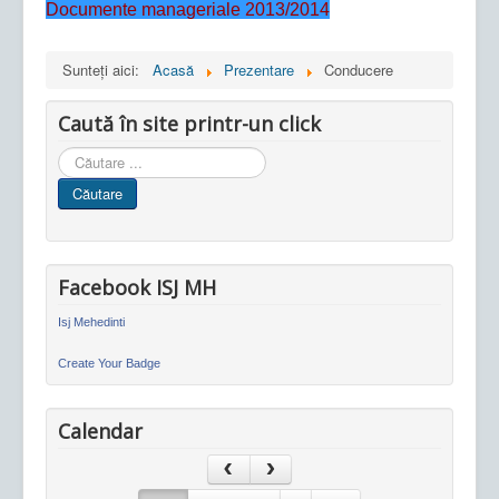
Documente manageriale 2013/2014
Sunteți aici:
Acasă
Prezentare
Conducere
Caută în site printr-un click
Cauta
in
Căutare
site
Facebook ISJ MH
Isj Mehedinti
Create Your Badge
Calendar