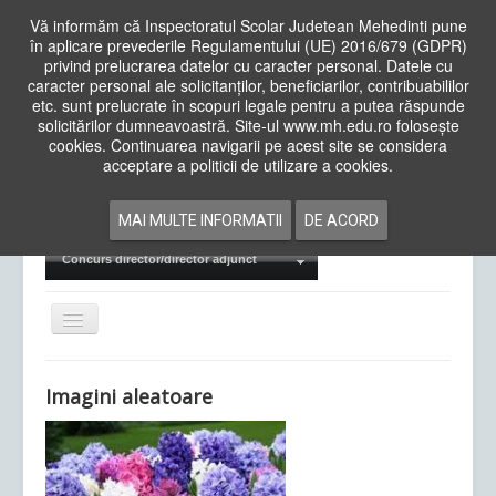
Vă informăm că Inspectoratul Scolar Judetean Mehedinti pune
în aplicare prevederile Regulamentului (UE) 2016/679 (GDPR)
privind prelucrarea datelor cu caracter personal. Datele cu
caracter personal ale solicitanților, beneficiarilor, contribuabililor
Cauta
etc. sunt prelucrate în scopuri legale pentru a putea răspunde
in
solicitărilor dumneavoastră. Site-ul www.mh.edu.ro folosește
site
cookies. Continuarea navigarii pe acest site se considera
Acasa
Cadre Didactice
acceptare a politicii de utilizare a cookies.
Departamente
Proiecte
MAI MULTE INFORMATII
DE ACORD
Examene Naționale
Concurs director/director adjunct
Comută
navigarea
Imagini aleatoare