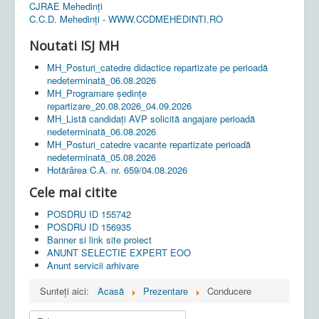
CJRAE Mehedinți
C.C.D. Mehedinţi - WWW.CCDMEHEDINTI.RO
Noutati ISJ MH
MH_Posturi_catedre didactice repartizate pe perioadă
nedeterminată_06.08.2026
MH_Programare ședințe
repartizare_20.08.2026_04.09.2026
MH_Listă candidați AVP solicită angajare perioadă
nedeterminată_06.08.2026
MH_Posturi_catedre vacante repartizate perioadă
nedeterminată_05.08.2026
Hotărârea C.A. nr. 659/04.08.2026
Cele mai citite
POSDRU ID 155742
POSDRU ID 156935
Banner si link site proiect
ANUNT SELECTIE EXPERT EOO
Anunt servicii arhivare
Sunteți aici:
Acasă
Prezentare
Conducere