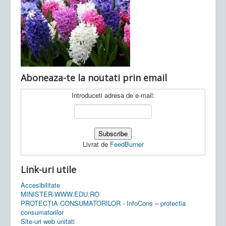
Ultimele articole:
Vi, 04.11.2022 -
Inspectoratul Școlar
Județean Mehedinți
Aboneaza-te la noutati prin email
Introduceti adresa de e-mail:
Livrat de
FeedBurner
Link-uri utile
Accesibilitate
MINISTER-WWW.EDU.RO
PROTECȚIA CONSUMATORILOR - InfoCons – protectia
consumatorilor
Site-uri web unitati