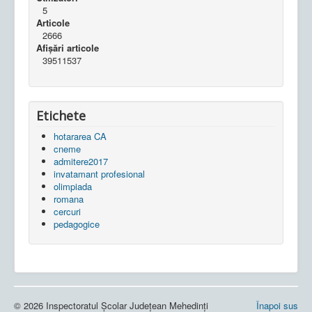
5
Articole
2666
Afișări articole
39511537
Etichete
hotararea CA
cneme
admitere2017
invatamant profesional
olimpiada
romana
cercuri
pedagogice
© 2026 Inspectoratul Școlar Județean Mehedinți
Înapoi sus