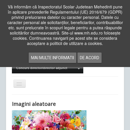
Vă informăm că Inspectoratul Scolar Judetean Mehedinti pune
în aplicare prevederile Regulamentului (UE) 2016/679 (GDPR)
privind prelucrarea datelor cu caracter personal. Datele cu
caracter personal ale solicitanților, beneficiarilor, contribuabililor
Cauta
etc. sunt prelucrate în scopuri legale pentru a putea răspunde
in
solicitărilor dumneavoastră. Site-ul www.mh.edu.ro folosește
site
cookies. Continuarea navigarii pe acest site se considera
Acasa
Cadre Didactice
acceptare a politicii de utilizare a cookies.
Departamente
Proiecte
MAI MULTE INFORMATII
DE ACORD
Examene Naționale
Concurs director/director adjunct
Comută
navigarea
Imagini aleatoare