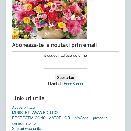
Ultimele articole:
Vi, 04.11.2022 -
Inspectoratul Școlar
Județean Mehedinți
Aboneaza-te la noutati prin email
Introduceti adresa de e-mail:
Livrat de
FeedBurner
Link-uri utile
Accesibilitate
MINISTER-WWW.EDU.RO
PROTECȚIA CONSUMATORILOR - InfoCons – protectia
consumatorilor
Site-uri web unitati