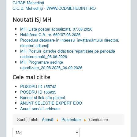
CJRAE Mehedinți
C.C.D. Mehedinţi - WWW.CCDMEHEDINTI.RO
Noutati ISJ MH
MH_Listă posturi actualizată_07.08.2026
Hotărârea C.A. nr. 660/07.08.2026
Procedură detașare în interesul învățământului directori,
directori adjuncți
MH_Posturi_catedre didactice repartizate pe perioadă
nedeterminată_06.08.2026
MH_Programare ședințe
repartizare_20.08.2026_04.09.2026
Cele mai citite
POSDRU ID 155742
POSDRU ID 156935
Banner si link site proiect
ANUNT SELECTIE EXPERT EOO
Anunt servicii arhivare
Sunteți aici:
Acasă
Prezentare
Conducere