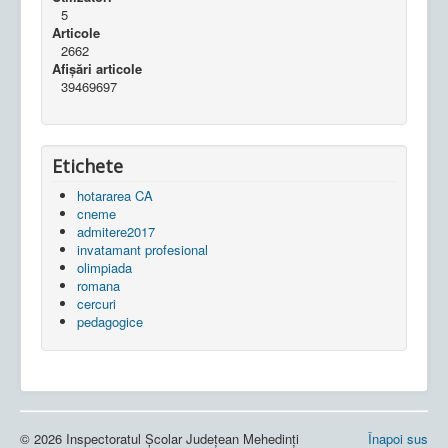
5
Articole
2662
Afișări articole
39469697
Etichete
hotararea CA
cneme
admitere2017
invatamant profesional
olimpiada
romana
cercuri
pedagogice
© 2026 Inspectoratul Școlar Județean Mehedinți
Înapoi sus