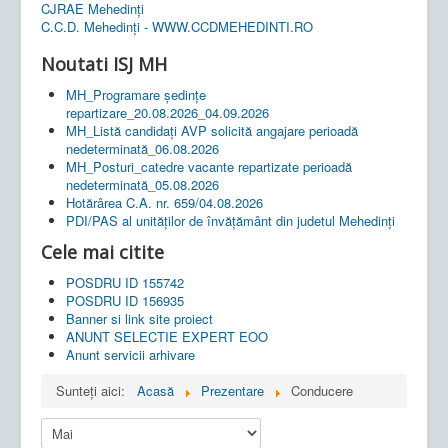
CJRAE Mehedinți
C.C.D. Mehedinţi - WWW.CCDMEHEDINTI.RO
Noutati ISJ MH
MH_Programare ședințe
repartizare_20.08.2026_04.09.2026
MH_Listă candidați AVP solicită angajare perioadă
nedeterminată_06.08.2026
MH_Posturi_catedre vacante repartizate perioadă
nedeterminată_05.08.2026
Hotărârea C.A. nr. 659/04.08.2026
PDI/PAS al unităților de învățământ din judetul Mehedinți
Cele mai citite
POSDRU ID 155742
POSDRU ID 156935
Banner si link site proiect
ANUNT SELECTIE EXPERT EOO
Anunt servicii arhivare
Sunteți aici:
Acasă
Prezentare
Conducere