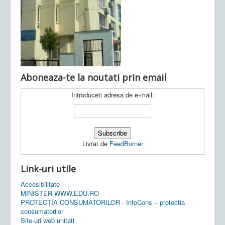
Ultimele articole:
Vi, 04.11.2022 -
Inspectoratul Școlar
Județean Mehedinți
Aboneaza-te la noutati prin email
Introduceti adresa de e-mail:
Livrat de
FeedBurner
Link-uri utile
Accesibilitate
MINISTER-WWW.EDU.RO
PROTECȚIA CONSUMATORILOR - InfoCons – protectia
consumatorilor
Site-uri web unitati