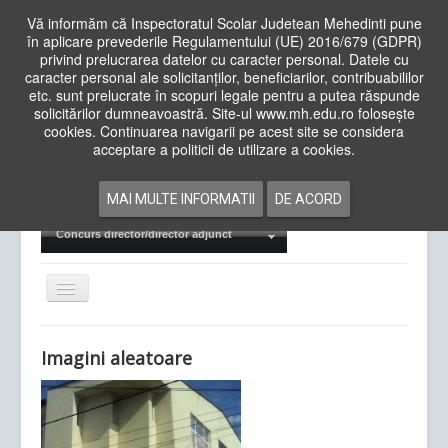
Vă informăm că Inspectoratul Scolar Judetean Mehedinti pune
în aplicare prevederile Regulamentului (UE) 2016/679 (GDPR)
privind prelucrarea datelor cu caracter personal. Datele cu
caracter personal ale solicitanților, beneficiarilor, contribuabililor
Cauta
etc. sunt prelucrate în scopuri legale pentru a putea răspunde
in
solicitărilor dumneavoastră. Site-ul www.mh.edu.ro folosește
site
cookies. Continuarea navigarii pe acest site se considera
Acasa
Cadre Didactice
acceptare a politicii de utilizare a cookies.
Departamente
Proiecte
MAI MULTE INFORMATII
DE ACORD
Examene Naționale
Concurs director/director adjunct
Comută
navigarea
Imagini aleatoare