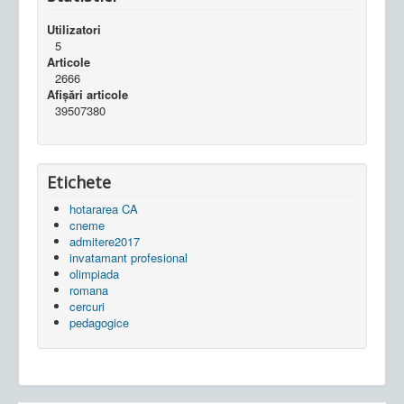
Utilizatori
5
Articole
2666
Afișări articole
39507380
Etichete
hotararea CA
cneme
admitere2017
invatamant profesional
olimpiada
romana
cercuri
pedagogice