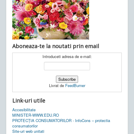
Ultimele articole:
Vi, 04.11.2022 -
Inspectoratul Școlar
Județean Mehedinți
Aboneaza-te la noutati prin email
Introduceti adresa de e-mail:
Livrat de
FeedBurner
Link-uri utile
Accesibilitate
MINISTER-WWW.EDU.RO
PROTECȚIA CONSUMATORILOR - InfoCons – protectia
consumatorilor
Site-uri web unitati