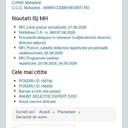
CJRAE Mehedinți
C.C.D. Mehedinţi - WWW.CCDMEHEDINTI.RO
Noutati ISJ MH
MH_Listă posturi actualizată_07.08.2026
Hotărârea C.A. nr. 660/07.08.2026
Procedură detașare în interesul învățământului directori,
directori adjuncți
MH_Posturi_catedre didactice repartizate pe perioadă
nedeterminată_06.08.2026
MH_Programare ședințe
repartizare_20.08.2026_04.09.2026
Cele mai citite
POSDRU ID 155742
POSDRU ID 156935
Banner si link site proiect
ANUNT SELECTIE EXPERT EOO
Anunt servicii arhivare
Sunteți aici:
Acasă
Prezentare
Declaratii de avere