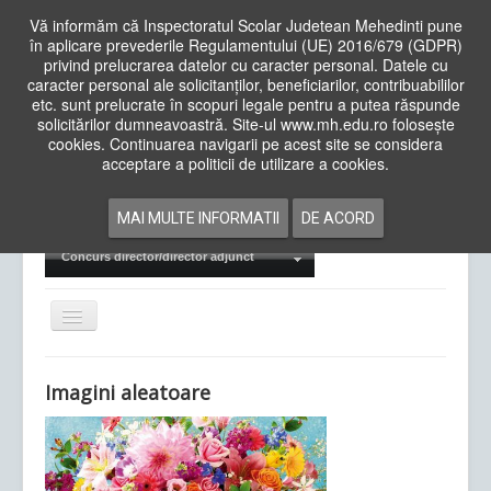
Vă informăm că Inspectoratul Scolar Judetean Mehedinti pune
în aplicare prevederile Regulamentului (UE) 2016/679 (GDPR)
privind prelucrarea datelor cu caracter personal. Datele cu
caracter personal ale solicitanților, beneficiarilor, contribuabililor
Cauta
etc. sunt prelucrate în scopuri legale pentru a putea răspunde
in
solicitărilor dumneavoastră. Site-ul www.mh.edu.ro folosește
site
cookies. Continuarea navigarii pe acest site se considera
Acasa
Cadre Didactice
acceptare a politicii de utilizare a cookies.
Departamente
Proiecte
MAI MULTE INFORMATII
DE ACORD
Examene Naționale
Concurs director/director adjunct
Comută
navigarea
Imagini aleatoare