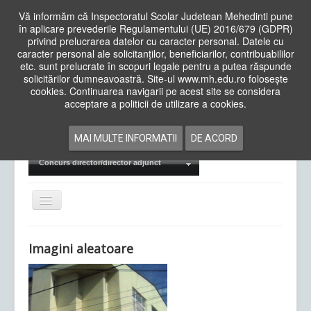
Vă informăm că Inspectoratul Scolar Judetean Mehedinti pune
în aplicare prevederile Regulamentului (UE) 2016/679 (GDPR)
privind prelucrarea datelor cu caracter personal. Datele cu
caracter personal ale solicitanților, beneficiarilor, contribuabililor
Cauta
etc. sunt prelucrate în scopuri legale pentru a putea răspunde
in
solicitărilor dumneavoastră. Site-ul www.mh.edu.ro folosește
site
cookies. Continuarea navigarii pe acest site se considera
Acasa
Cadre Didactice
acceptare a politicii de utilizare a cookies.
Departamente
Proiecte
MAI MULTE INFORMATII
DE ACORD
Examene Naționale
Concurs director/director adjunct
Comută
navigarea
Imagini aleatoare