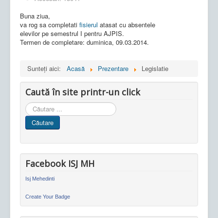
Buna ziua,
va rog sa completati
fisierul
atasat cu absentele
elevilor pe semestrul I pentru AJPIS.
Termen de completare: duminica, 09.03.2014.
Sunteți aici:
Acasă
Prezentare
Legislatie
Caută în site printr-un click
Cauta
in
Căutare
site
Facebook ISJ MH
Isj Mehedinti
Create Your Badge