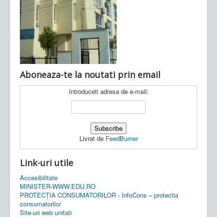
Ultimele articole:
Vi, 04.11.2022 -
Inspectoratul Școlar
Județean Mehedinți
Aboneaza-te la noutati prin email
Introduceti adresa de e-mail:
Livrat de
FeedBurner
Link-uri utile
Accesibilitate
MINISTER-WWW.EDU.RO
PROTECȚIA CONSUMATORILOR - InfoCons – protectia
consumatorilor
Site-uri web unitati