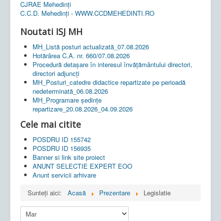
CJRAE Mehedinți
C.C.D. Mehedinţi - WWW.CCDMEHEDINTI.RO
Noutati ISJ MH
MH_Listă posturi actualizată_07.08.2026
Hotărârea C.A. nr. 660/07.08.2026
Procedură detașare în interesul învățământului directori,
directori adjuncți
MH_Posturi_catedre didactice repartizate pe perioadă
nedeterminată_06.08.2026
MH_Programare ședințe
repartizare_20.08.2026_04.09.2026
Cele mai citite
POSDRU ID 155742
POSDRU ID 156935
Banner si link site proiect
ANUNT SELECTIE EXPERT EOO
Anunt servicii arhivare
Sunteți aici:
Acasă
Prezentare
Legislatie