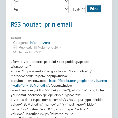
Filtru
RSS noutati prin email
Detalii
Categorie:
Informatizare
Publicat: 18 Noiembrie 2014
Accesări: 6541
<form style="border:1px solid #ccc;padding:3px;text-
align:center;"
action="https://feedburner.google.com/fb/a/mailverify"
method="post" target="popupwindow"
onsubmit="window.open('
https://feedburner.google.com/fb/a/ma
ilverify?uri=ISJMehedinti'
, 'popupwindow',
'scrollbars=yes,width=550,height=520');return true"><p>Enter
your email address:</p><p><input type="text"
style="width:140px" name="email"/></p><input type="hidden"
value="ISJMehedinti" name="uri"/><input type="hidden"
name="loc" value="en_US"/><input type="submit"
value="Subscribe" /><p>Delivered by <a