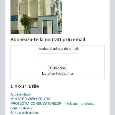
Ultimele articole:
Vi, 04.11.2022 -
Inspectoratul Școlar
Județean Mehedinți
Aboneaza-te la noutati prin email
Introduceti adresa de e-mail:
Livrat de
FeedBurner
Link-uri utile
Accesibilitate
MINISTER-WWW.EDU.RO
PROTECȚIA CONSUMATORILOR - InfoCons – protectia
consumatorilor
Site-uri web unitati