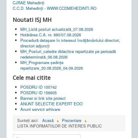
CJRAE Mehedinți
C.C.D. Mehedinţi - WWW.CCDMEHEDINTI.RO
Noutati ISJ MH
MH_Listă posturi actualizată_07.08.2026
Hotărârea C.A. nr. 660/07.08.2026
Procedură detașare în interesul învățământului directori,
directori adjuncți
MH_Posturi_catedre didactice repartizate pe perioadă
nedeterminată_06.08.2026
MH_Programare ședințe
repartizare_20.08.2026_04.09.2026
Cele mai citite
POSDRU ID 155742
POSDRU ID 156935
Banner si link site proiect
ANUNT SELECTIE EXPERT EOO
Anunt servicii arhivare
Sunteți aici:
Acasă
Prezentare
LISTA INFORMATIILOR DE INTERES PUBLIC