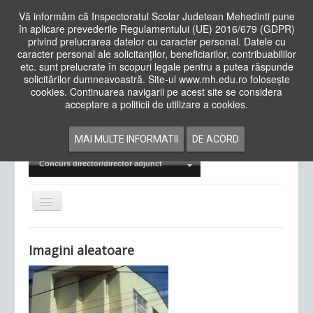
Vă informăm că Inspectoratul Scolar Judetean Mehedinti pune
în aplicare prevederile Regulamentului (UE) 2016/679 (GDPR)
privind prelucrarea datelor cu caracter personal. Datele cu
caracter personal ale solicitanților, beneficiarilor, contribuabililor
Cauta
etc. sunt prelucrate în scopuri legale pentru a putea răspunde
in
solicitărilor dumneavoastră. Site-ul www.mh.edu.ro folosește
site
cookies. Continuarea navigarii pe acest site se considera
Acasa
Cadre Didactice
acceptare a politicii de utilizare a cookies.
Departamente
Proiecte
MAI MULTE INFORMATII
DE ACORD
Examene Naționale
Concurs director/director adjunct
Comută
navigarea
Imagini aleatoare