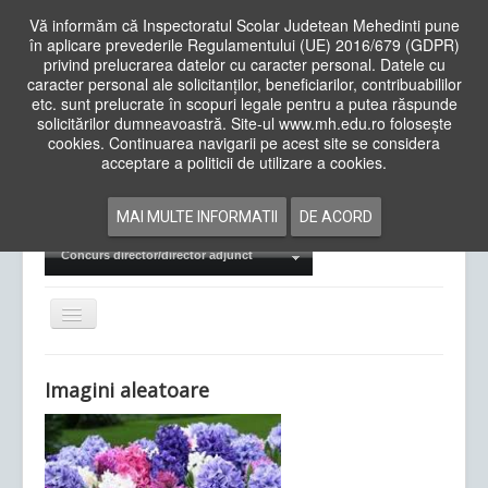
Vă informăm că Inspectoratul Scolar Judetean Mehedinti pune
în aplicare prevederile Regulamentului (UE) 2016/679 (GDPR)
privind prelucrarea datelor cu caracter personal. Datele cu
caracter personal ale solicitanților, beneficiarilor, contribuabililor
Cauta
etc. sunt prelucrate în scopuri legale pentru a putea răspunde
in
solicitărilor dumneavoastră. Site-ul www.mh.edu.ro folosește
site
cookies. Continuarea navigarii pe acest site se considera
Acasa
Cadre Didactice
acceptare a politicii de utilizare a cookies.
Departamente
Proiecte
MAI MULTE INFORMATII
DE ACORD
Examene Naționale
Concurs director/director adjunct
Comută
navigarea
Imagini aleatoare