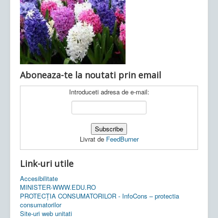
Ultimele articole:
Vi, 04.11.2022 -
Inspectoratul Școlar
Județean Mehedinți
Aboneaza-te la noutati prin email
Introduceti adresa de e-mail:
Livrat de
FeedBurner
Link-uri utile
Accesibilitate
MINISTER-WWW.EDU.RO
PROTECȚIA CONSUMATORILOR - InfoCons – protectia
consumatorilor
Site-uri web unitati