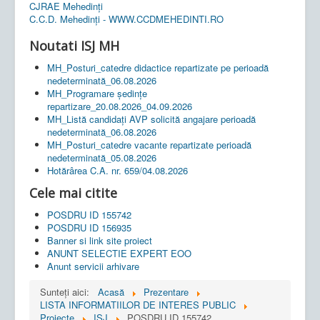
CJRAE Mehedinți
C.C.D. Mehedinţi - WWW.CCDMEHEDINTI.RO
Noutati ISJ MH
MH_Posturi_catedre didactice repartizate pe perioadă
nedeterminată_06.08.2026
MH_Programare ședințe
repartizare_20.08.2026_04.09.2026
MH_Listă candidați AVP solicită angajare perioadă
nedeterminată_06.08.2026
MH_Posturi_catedre vacante repartizate perioadă
nedeterminată_05.08.2026
Hotărârea C.A. nr. 659/04.08.2026
Cele mai citite
POSDRU ID 155742
POSDRU ID 156935
Banner si link site proiect
ANUNT SELECTIE EXPERT EOO
Anunt servicii arhivare
Sunteți aici:
Acasă
Prezentare
LISTA INFORMATIILOR DE INTERES PUBLIC
Proiecte
ISJ
POSDRU ID 155742