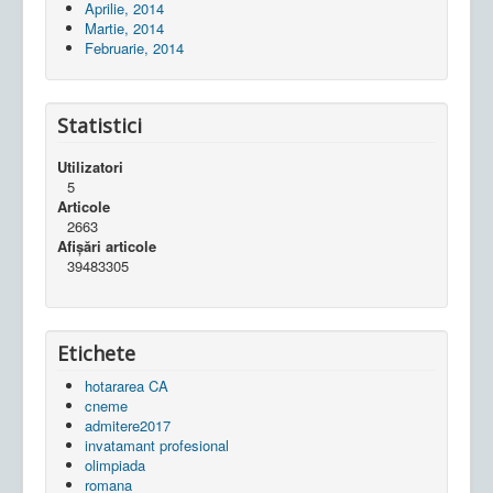
Aprilie, 2014
Martie, 2014
Februarie, 2014
Statistici
Utilizatori
5
Articole
2663
Afișări articole
39483305
Etichete
hotararea CA
cneme
admitere2017
invatamant profesional
olimpiada
romana