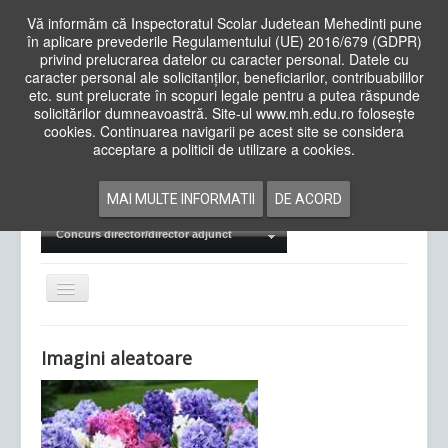
Vă informăm că Inspectoratul Scolar Judetean Mehedinti pune
în aplicare prevederile Regulamentului (UE) 2016/679 (GDPR)
privind prelucrarea datelor cu caracter personal. Datele cu
caracter personal ale solicitanților, beneficiarilor, contribuabililor
Cauta
etc. sunt prelucrate în scopuri legale pentru a putea răspunde
in
solicitărilor dumneavoastră. Site-ul www.mh.edu.ro folosește
site
cookies. Continuarea navigarii pe acest site se considera
Acasa
Cadre Didactice
acceptare a politicii de utilizare a cookies.
Departamente
Proiecte
MAI MULTE INFORMATII
DE ACORD
Examene Naționale
Concurs director/director adjunct
Comută
navigarea
Imagini aleatoare