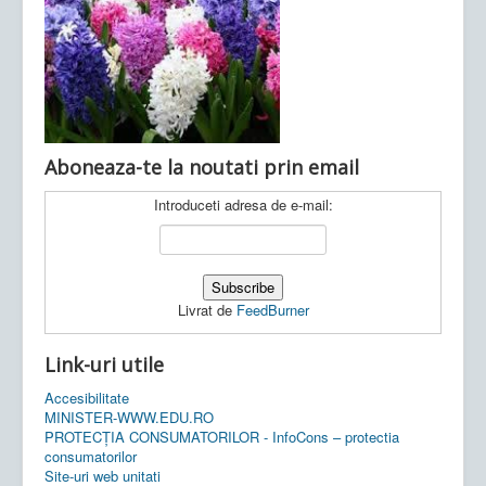
Ultimele articole:
Vi, 04.11.2022 -
Inspectoratul Școlar
Județean Mehedinți
Aboneaza-te la noutati prin email
Introduceti adresa de e-mail:
Livrat de
FeedBurner
Link-uri utile
Accesibilitate
MINISTER-WWW.EDU.RO
PROTECȚIA CONSUMATORILOR - InfoCons – protectia
consumatorilor
Site-uri web unitati