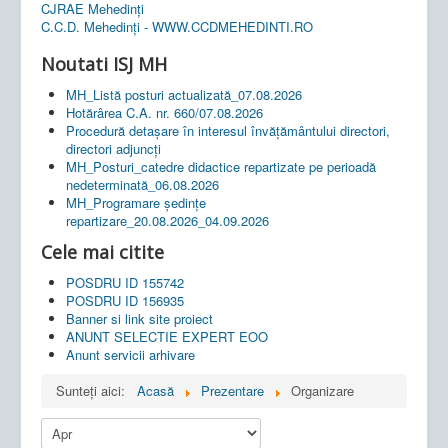
CJRAE Mehedinți
C.C.D. Mehedinţi - WWW.CCDMEHEDINTI.RO
Noutati ISJ MH
MH_Listă posturi actualizată_07.08.2026
Hotărârea C.A. nr. 660/07.08.2026
Procedură detașare în interesul învățământului directori,
directori adjuncți
MH_Posturi_catedre didactice repartizate pe perioadă
nedeterminată_06.08.2026
MH_Programare ședințe
repartizare_20.08.2026_04.09.2026
Cele mai citite
POSDRU ID 155742
POSDRU ID 156935
Banner si link site proiect
ANUNT SELECTIE EXPERT EOO
Anunt servicii arhivare
Sunteți aici:
Acasă
Prezentare
Organizare