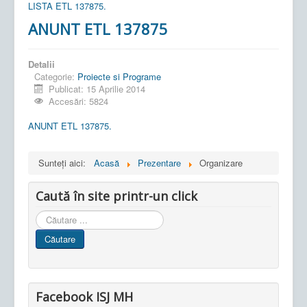
LISTA ETL 137875.
ANUNT ETL 137875
Detalii
Categorie:
Proiecte si Programe
Publicat: 15 Aprilie 2014
Accesări: 5824
ANUNT ETL 137875.
Sunteți aici:
Acasă
Prezentare
Organizare
Caută în site printr-un click
Cauta
in
Căutare
site
Facebook ISJ MH