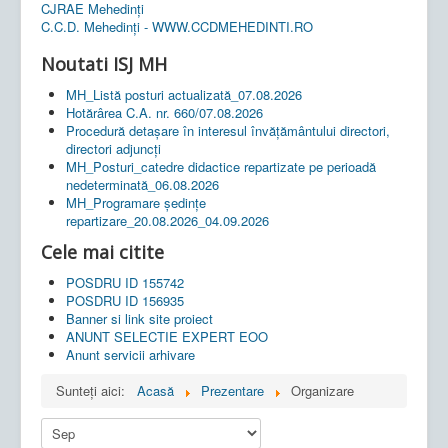
CJRAE Mehedinți
C.C.D. Mehedinţi - WWW.CCDMEHEDINTI.RO
Noutati ISJ MH
MH_Listă posturi actualizată_07.08.2026
Hotărârea C.A. nr. 660/07.08.2026
Procedură detașare în interesul învățământului directori,
directori adjuncți
MH_Posturi_catedre didactice repartizate pe perioadă
nedeterminată_06.08.2026
MH_Programare ședințe
repartizare_20.08.2026_04.09.2026
Cele mai citite
POSDRU ID 155742
POSDRU ID 156935
Banner si link site proiect
ANUNT SELECTIE EXPERT EOO
Anunt servicii arhivare
Sunteți aici:
Acasă
Prezentare
Organizare