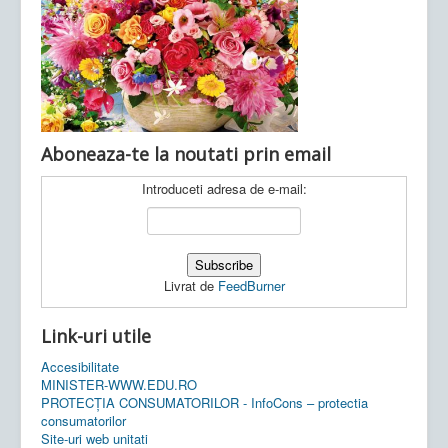
Ultimele articole:
Vi, 04.11.2022 -
Inspectoratul Școlar
Județean Mehedinți
Aboneaza-te la noutati prin email
Introduceti adresa de e-mail:
Livrat de
FeedBurner
Link-uri utile
Accesibilitate
MINISTER-WWW.EDU.RO
PROTECȚIA CONSUMATORILOR - InfoCons – protectia
consumatorilor
Site-uri web unitati