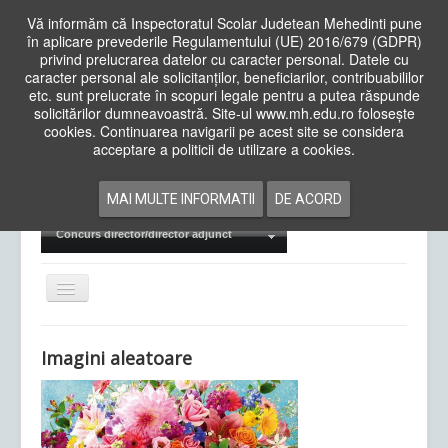
Vă informăm că Inspectoratul Scolar Judetean Mehedinti pune
în aplicare prevederile Regulamentului (UE) 2016/679 (GDPR)
privind prelucrarea datelor cu caracter personal. Datele cu
caracter personal ale solicitanților, beneficiarilor, contribuabililor
Cauta
etc. sunt prelucrate în scopuri legale pentru a putea răspunde
in
solicitărilor dumneavoastră. Site-ul www.mh.edu.ro folosește
site
cookies. Continuarea navigarii pe acest site se considera
Acasa
Cadre Didactice
acceptare a politicii de utilizare a cookies.
Departamente
Proiecte
MAI MULTE INFORMATII
DE ACORD
Examene Naționale
Concurs director/director adjunct
Comută
navigarea
Imagini aleatoare